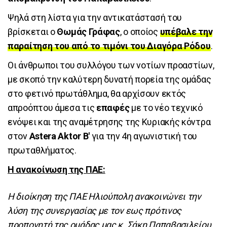
Ψηλά στη λίστα για την αντικατάστασή του
βρίσκεται ο
Θωμάς Γράφας
, ο οποίος
υπέβαλε την
παραίτηση του από το τιμόνι του Διαγόρα Ρόδου
.
Οι άνθρωποι του συλλόγου των νοτίων προαστίων,
με σκοπό την καλύτερη δυνατή πορεία της ομάδας
στο φετινό πρωτάθλημα, θα αρχίσουν εκτός
απροόπτου άμεσα τις
επαφές
με το νέο τεχνικό
ενόψει και της αναμέτρησης της Κυριακής κόντρα
στον
Astera Aktor B'
για την 4η αγωνιστική του
πρωταθλήματος.
Η ανακοίνωση της ΠΑΕ:
Η διοίκηση της ΠΑΕ Ηλιούπολη ανακοινώνει την
λύση της συνεργασίας με τον εως πρότινος
προπονητή της ομάδας μας κ. Σάκη Παπαβασιλείου.