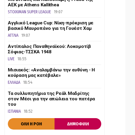
ΑΕΚ με Athens Kallithea
STOIXIMAN SUPER LEAGUE
19:07
Αγγλικό League Cup: Νίκη-πρόκριση με
βασικό Μαυροπάνο για τη Γουέστ Χαμ
ΑΓΓΛΙΑ
19:07
Αντίπαλος Παναθηναϊκού: Λοκομοτίβ
Σόφιας-ΤΣΣΚΑ 1948
LIVE
18:55
Μισιακός: «Αναλαμβάνω την ευθύνη - Η
κούραση μας κατέβαλε»
ΕΛΛΑΔΑ
18:54
Τα συλλυπητήρια της Ρεάλ Μαδρίτης
στον Μέσι για την απώλεια του πατέρα
του
ΙΣΠΑΝΙΑ
18:52
ΟΛΗ Η ΡΟΗ
ΔΗΜΟΦΙΛΗ