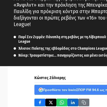
«Άνφιλντ» και την πρόκληση της Μπενφίκα
Παυλίδη για πρόκριση κόντρα στην Μπαρτ
διεξάγονται οι πρώτες ρεβάνς των «16» το
League!
Παρί Σεν Ζερμέν: Πάνοπλη στη ρεβάνς με τη Λίβερπουλ
League
Άλισον: Παίκτης της εβδομάδας στο Champions Leagu
Νόιερ: Τραυματίστηκε... πανηγυρίζοντας και μένει εκτό
Κώστας Ζάλιαρης
Προσθέστε τον bwinΣΠΟΡ FM 94.6 ως 