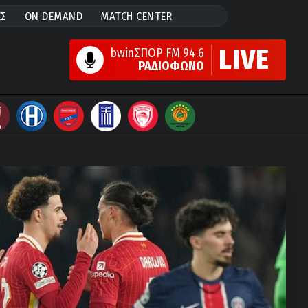
ΕΣ
ON DEMAND
MATCH CENTER
LIVE
bwinΣΠΟΡ FM 94.6
ΡΑΔΙΟΦΩΝΟ