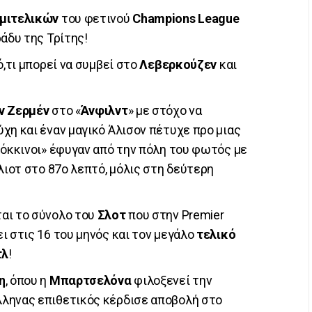
μιτελικών
του φετινού
Champions League
άδυ της Τρίτης!
 ό,τι μπορεί να συμβεί στο
Λεβερκούζεν
και
ν Ζερμέν
στο «
Άνφιλντ
» με στόχο να
χη και έναν μαγικό Άλισον πέτυχε προ μιας
κόκκινοι» έφυγαν από την πόλη του φωτός με
λιοτ στο 87ο λεπτό, μόλις στη δεύτερη
αι το σύνολο του
Σλοτ
που στην Premier
ι στις 16 του μηνός και τον μεγάλο
τελικό
τλ
!
η
, όπου η
Μπαρτσελόνα
φιλοξενεί την
Έλληνας επιθετικός κέρδισε αποβολή στο