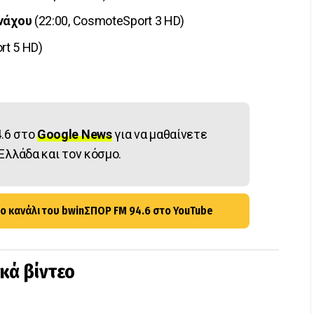
νάχου
(22:00, CosmoteSport 3 HD)
rt 5 HD)
.6 στο
Google News
για να μαθαίνετε
Ελλάδα και τον κόσμο.
ο κανάλι του bwinΣΠΟΡ FM 94.6 στο YouTube
ικά βίντεο