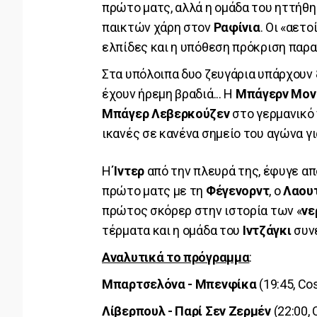
πρώτο ματς, αλλά η ομάδα του ηττήθ
παικτών χάρη στον
Ραφίνια
. Οι «αετ
ελπίδες και η υπόθεση πρόκριση παρα
Στα υπόλοιπα δυο ζευγάρια υπάρχουν 
έχουν ήρεμη βραδιά... Η
Μπάγερν Μον
Μπάγερ Λεβερκούζεν
στο γερμανικό ν
ικανές σε κανένα σημείο του αγώνα γ
Η
Ίντερ
από την πλευρά της, έφυγε απ
πρώτο ματς με τη
Φέγενορντ
, ο
Λαου
πρώτος σκόρερ στην ιστορία των «
νε
τέρματα και η ομάδα του
Ιντζάγκι
συνε
Αναλυτικά το πρόγραμμα
:
Μπαρτσελόνα - Μπενφίκα
(19:45, Co
Λίβερπουλ - Παρί Σεν Ζερμέν
(22:00,