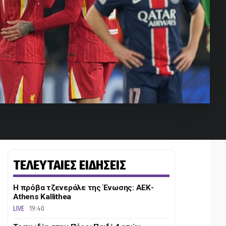
ΤΕΛΕΥΤΑΙΕΣ ΕΙΔΗΣΕΙΣ
Η πρόβα τζενεράλε της Ένωσης: ΑΕΚ-
Athens Kallithea
LIVE
19:40