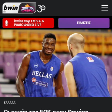
bwinΣπορ FM 94.6
ΕΙΔΗΣΕΙΣ
ΡΑΔΙΟΦΩΝΟ
LIVE
ΕΛΛΑΔΑ
Οι ευχές της ΕΟΚ στον Θανάση