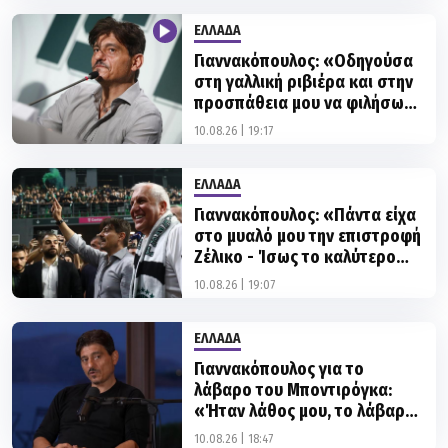
ΕΛΛΑΔΑ
Γιαννακόπουλος: «Οδηγούσα
στη γαλλική ριβιέρα και στην
προσπάθεια μου να φιλήσω
την σύντροφό μου βγήκα
10.08.26 | 19:17
εκτός δρόμου»
ΕΛΛΑΔΑ
Γιαννακόπουλος: «Πάντα είχα
στο μυαλό μου την επιστροφή
Ζέλικο - Ίσως το καλύτερο
ρόστερ που έχει δημιουργηθεί
10.08.26 | 19:07
ποτέ»
ΕΛΛΑΔΑ
Γιαννακόπουλος για το
λάβαρο του Μποντιρόγκα:
«Ήταν λάθος μου, το λάβαρο
θα επιστρέψει στην οροφή»
10.08.26 | 18:47