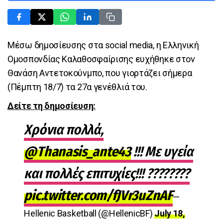
Μέσω δημοσίευσης στα social media, η Ελληνική
Ομοσπονδίας Καλαθοσφαίρισης ευχήθηκε στον
Θανάση Αντετοκούνμπο, που γιορτάζει σήμερα
(Πέμπτη 18/7) τα 27α γενέθλιά του.
Δείτε τη δημοσίευση:
Χρόνια πολλά,
@Thanasis_ante43
!!! Με υγεία
και πολλές επιτυχίες!!! ????????
pic.twitter.com/fJVr3uZnAF
—
Hellenic Basketball (@HellenicBF)
July 18,