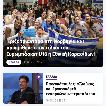
Έριξε τριαντάρα στη Νορβηγία και
προκρίθηκε στον τελικό του
Ευρωμπάσκετ U16 η Εθνική Κορασίδων!
ΕΛΛΑΔΑ
10.08.26 | 21:57
ΕΛΛΑΔΑ
Γιαννακόπουλος: «Σλούκας
και Ερνανγκόμεθ
ενσαρκώνουν περισσότερο
τις αξίες του Παναθηναϊκού»
10.08.26 | 19:35