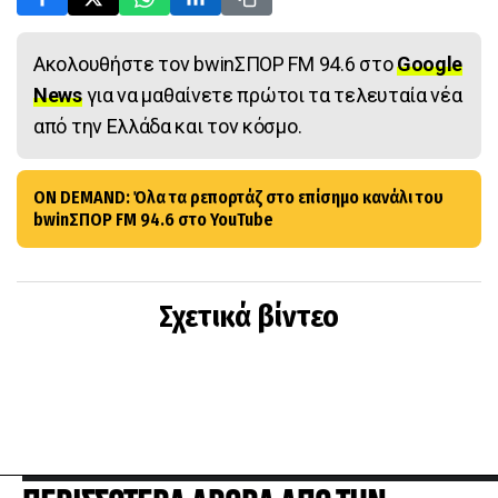
Ακολουθήστε τον bwinΣΠΟΡ FM 94.6 στο
Google
News
για να μαθαίνετε πρώτοι τα τελευταία νέα
από την Ελλάδα και τον κόσμο.
ON DEMAND: Όλα τα ρεπορτάζ στο επίσημο κανάλι του
bwinΣΠΟΡ FM 94.6 στο YouTube
Σχετικά βίντεο
ΠΕΡΙΣΣΟΤΕΡΑ ΑΡΘΡΑ ΑΠΟ ΤΗΝ
ΚΑΤΗΓΟΡΙΑ STOIXIMAN SUPER LEAGUE