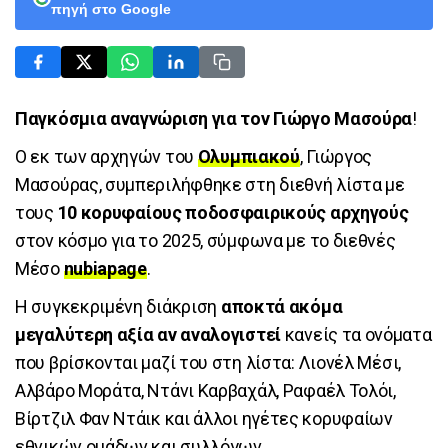
πηγή στο Google
Παγκόσμια αναγνώριση για τον Γιώργο Μασούρα
!
Ο εκ των αρχηγών του
Ολυμπιακού
, Γιώργος
Μασούρας, συμπεριλήφθηκε στη διεθνή λίστα με
τους
10 κορυφαίους ποδοσφαιρικούς αρχηγούς
στον κόσμο για το 2025, σύμφωνα με το διεθνές
Μέσο
nubiapage
.
Η συγκεκριμένη διάκριση
αποκτά ακόμα
μεγαλύτερη αξία αν αναλογιστεί
κανείς τα ονόματα
που βρίσκονται μαζί του στη λίστα: Λιονέλ Μέσι,
Αλβάρο Μοράτα, Ντάνι Καρβαχάλ, Ραφαέλ Τολόι,
Βίρτζιλ Φαν Ντάικ και άλλοι ηγέτες κορυφαίων
εθνικών ομάδων και συλλόγων.