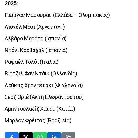
2025
:
Γιώργος Μασούρας (Ελλάδα – Ολυμπιακός)
Λιονέλ Μέσι (Αργεντινή)
Αλβάρο Μοράτα (Ισπανία)
Ντάνι Καρβαχάλ (Ισπανία)
Ραφαέλ Τολόι (Ιταλία)
Βίρτζιλ Φαν Ντάικ (Ολλανδία)
Λούκας Χραντέτσκι (Φινλανδία)
Σερζ Οριέ (Ακτή Ελεφαντοστού)
Αμπντουλαζίζ Χατέμ (Κατάρ)
Μάρλον Φρέιτας (Βραζιλία)