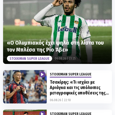
«Ο Ολυμπιακός έχει ψηλά στη λίστα του
τον Μπλέσα της Ρίο Άβε»
STOIXIMAN SUPER LEAGUE
06.08.26 | 23:25
STOIXIMAN SUPER LEAGUE
Τσακίρης: «Τι ισχύει με
Αριάγκα και τις υπόλοιπες
μεταγραφικές υποθέσεις της
ΑΕΚ»
06.08.26 | 22:10
STOIXIMAN SUPER LEAGUE
Ηττήθηκε από την ΑΕ