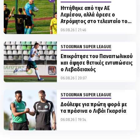
Λεμέσου, αλλά άρεσε ο
Ατρόμητος στο τελευταίο του
φιλικό στην Πολωνία
06.08.26 | 21:46
STOIXIMAN SUPER LEAGUE
Επικράτησε του Παναιτωλικού
και άφησε θετικές εντυπώσεις
ο Λεβαδειακός
06.08.26 | 20:07
STOIXIMAN SUPER LEAGUE
Δούλεψε για πρώτη φορά με
τα πράσινα ο Λιβάι Γκαρσία
06.08.26 | 19:54