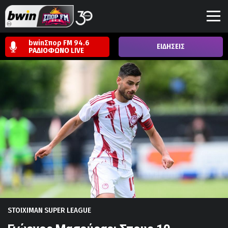
bwinΣπορ FM 94.6
ΕΙΔΗΣΕΙΣ
ΡΑΔΙΟΦΩΝΟ
LIVE
STOIXIMAN SUPER LEAGUE