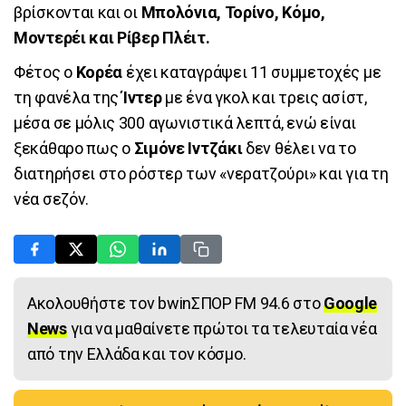
βρίσκονται και οι
Μπολόνια, Τορίνο, Κόμο,
Μοντερέι και Ρίβερ Πλέιτ.
Φέτος ο
Κορέα
έχει καταγράψει 11 συμμετοχές με
τη φανέλα της
Ίντερ
με ένα γκολ και τρεις ασίστ,
μέσα σε μόλις 300 αγωνιστικά λεπτά, ενώ είναι
ξεκάθαρο πως ο
Σιμόνε Ιντζάκι
δεν θέλει να το
διατηρήσει στο ρόστερ των «νερατζούρι» και για τη
νέα σεζόν.
Ακολουθήστε τον bwinΣΠΟΡ FM 94.6 στο
Google
News
για να μαθαίνετε πρώτοι τα τελευταία νέα
από την Ελλάδα και τον κόσμο.