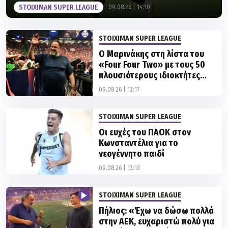
STOIXIMAN SUPER LEAGUE
09.08.26 | 14:10
STOIXIMAN SUPER LEAGUE
Ο Μαρινάκης στη λίστα του
«Four Four Two» με τους 50
πλουσιότερους ιδιοκτήτες
ποδοσφαιρικών ομάδων
09.08.26 | 13:17
STOIXIMAN SUPER LEAGUE
Οι ευχές του ΠΑΟΚ στον
Κωνσταντέλια για το
νεογέννητο παιδί
09.08.26 | 13:13
STOIXIMAN SUPER LEAGUE
Πήλιος: «Έχω να δώσω πολλά
στην ΑΕΚ, ευχαριστώ πολύ για