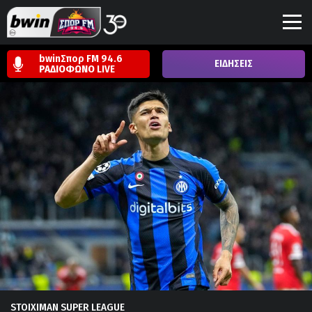
bwinΣπορ FM 94.6
ΕΙΔΗΣΕΙΣ
ΡΑΔΙΟΦΩΝΟ
LIVE
STOIXIMAN SUPER LEAGUE