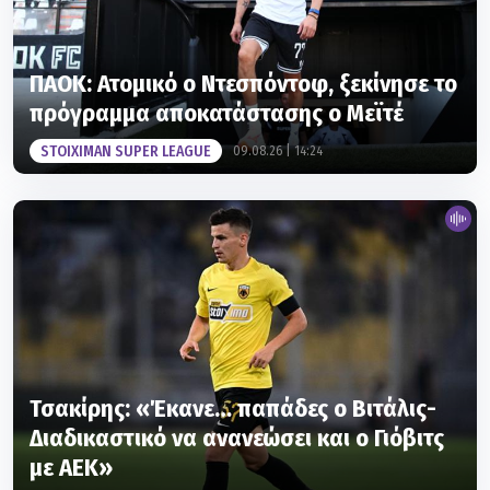
ΠΑΟΚ: Ατομικό ο Ντεσπόντοφ, ξεκίνησε το
πρόγραμμα αποκατάστασης ο Μεϊτέ
STOIXIMAN SUPER LEAGUE
09.08.26 | 14:24
Τσακίρης: «Έκανε… παπάδες ο Βιτάλις-
Διαδικαστικό να ανανεώσει και ο Γιόβιτς
με ΑΕΚ»