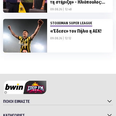
τη στήριξη» - Ηλιόπουλος:
«Αυτό είναι για όσους σε
09.08.26 | 12:48
αμφισβήτησαν»
STOIXIMAN SUPER LEAGUE
«Έδεσε» τον Πήλιο η ΑΕΚ!
09.08.26 | 12:12
ΠΟΙΟΙ ΕΙΜΑΣΤΕ
ΚΑΤΗΓΟΡΙΕΣ