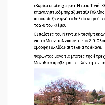
«Κυρία» αποδείχτηκε η Ντόρα Τιγιέ. Χ
επαναληπτικό μπαράζ μεταξύ Γαλλίας
παρουσίαζε γυμνή το δελτίο καιρού στ
το 2-0 του Κιέβου.
Οι παίκτες του Ντιντιέ Ντεσάμπ έκανα
για το Μουντιάλ νικώντας με 3-0. Όλο
όμορφη Γαλλίδα και τελικά το έκανε.
Φορώντας μόνο τις μπότες της έτρεχε 
Μοναδικό πρόβλημα: τα πλάνα ήταν πο