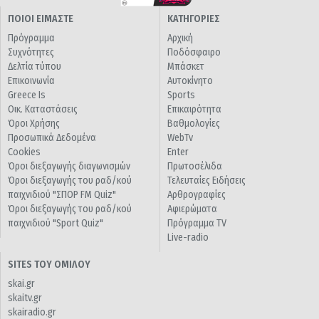
ΠΟΙΟΙ ΕΙΜΑΣΤΕ
ΚΑΤΗΓΟΡΙΕΣ
Πρόγραμμα
Αρχική
Συχνότητες
Ποδόσφαιρο
Δελτία τύπου
Μπάσκετ
Επικοινωνία
Αυτοκίνητο
Greece Is
Sports
Οικ. Καταστάσεις
Επικαιρότητα
Όροι Χρήσης
Βαθμολογίες
Προσωπικά Δεδομένα
WebTv
Cookies
Enter
Όροι διεξαγωγής διαγωνισμών
Πρωτοσέλιδα
Όροι διεξαγωγής του ραδ/κού
Τελευταίες Ειδήσεις
παιχνιδιού "ΣΠΟΡ FM Quiz"
Αρθρογραφίες
Όροι διεξαγωγής του ραδ/κού
Αφιερώματα
παιχνιδιού "Sport Quiz"
Πρόγραμμα TV
Live-radio
SITES ΤΟΥ ΟΜΙΛΟΥ
skai.gr
skaitv.gr
skairadio.gr