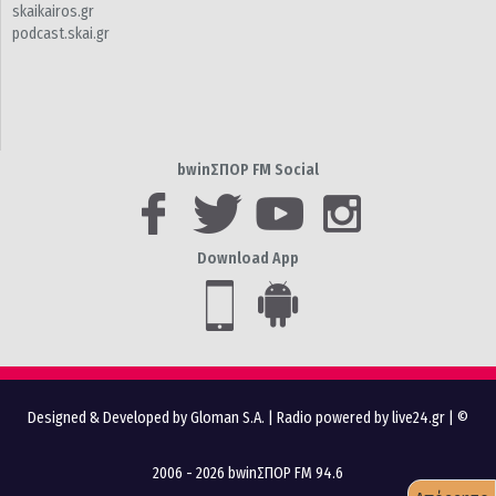
skaikairos.gr
podcast.skai.gr
bwinΣΠΟΡ FM Social
Download App
Designed & Developed by Gloman S.A.
|
Radio powered by live24.gr
| ©
2006 - 2026 bwinΣΠΟΡ FM 94.6