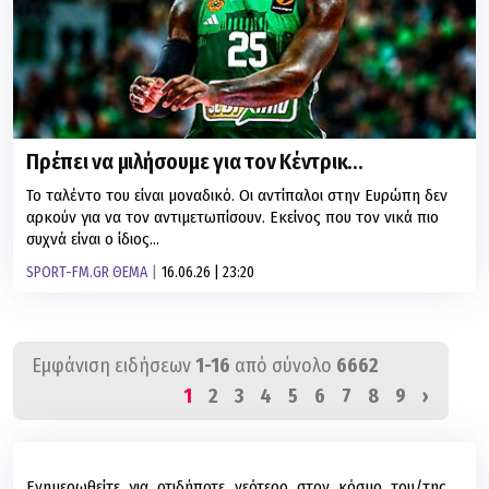
Πρέπει να μιλήσουμε για τον Κέντρικ…
Το ταλέντο του είναι μοναδικό. Οι αντίπαλοι στην Ευρώπη δεν
αρκούν για να τον αντιμετωπίσουν. Εκείνος που τον νικά πιο
συχνά είναι ο ίδιος...
SPORT-FM.GR ΘΕΜΑ
16.06.26 | 23:20
Εμφάνιση ειδήσεων
1-16
από σύνολο
6662
1
2
3
4
5
6
7
8
9
›
Ενημερωθείτε για οτιδήποτε νεότερο στον κόσμο του/της