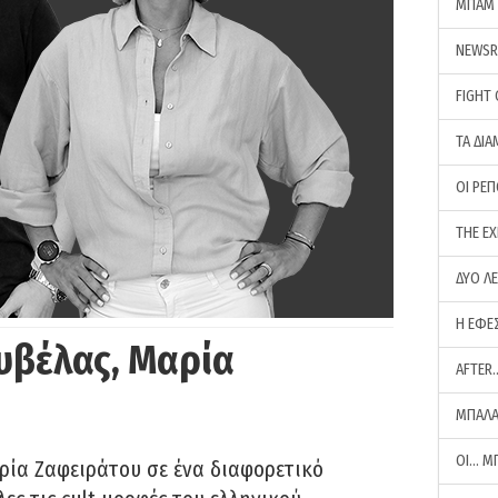
ΜΠΑΜ 
NEWS
FIGHT
ΤΑ ΔΙΑ
ΟΙ ΡΕ
THE E
ΔΥΟ Λ
Η ΕΦΕ
υβέλας, Μαρία
AFTER
ΜΠΑΛΑ
ΟΙ… Μ
ρία Ζαφειράτου σε ένα διαφορετικό