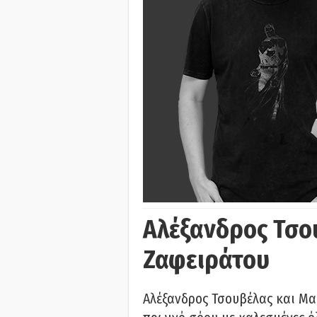
Αλέξανδρος Τσο
Ζαφειράτου
Αλέξανδρος Τσουβέλας και Μα