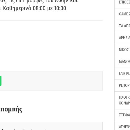
ες τις cult μορφές του ελληνικού
ΕΠΙΘΕ
 Καθημερινά 08:00 με 10:00
GAME 
ΤA «Π
ΑΡΗΣ 
ΝΙΚΟΣ
ΜΑΝΩΛ
FAIR P
ΡΕΠΟΡ
ΗΧΟΓΡ
ΧΟΝΔ
κπομπής
ΣΤΕΦΑ
ATHEN