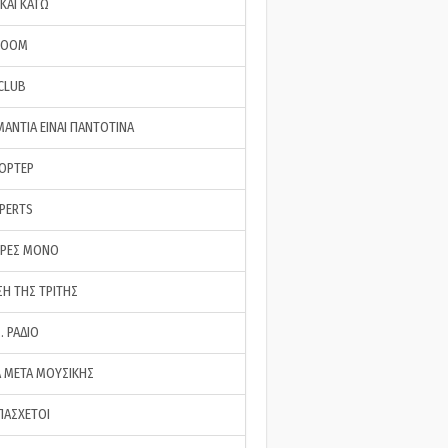
ΚΑΙ ΚΑΤΩ
ROOM
 CLUB
ΜΑΝΤΙΑ ΕΙΝΑΙ ΠΑΝΤΟΤΙΝΑ
ΠΟΡΤΕΡ
XPERTS
ΕΡΕΣ ΜΟΝΟ
ΣΗ ΤΗΣ ΤΡΙΤΗΣ
… ΡΑΔΙΟ
 ΜΕΤΑ ΜΟΥΣΙΚΗΣ
ΠΑΣΧΕΤΟΙ