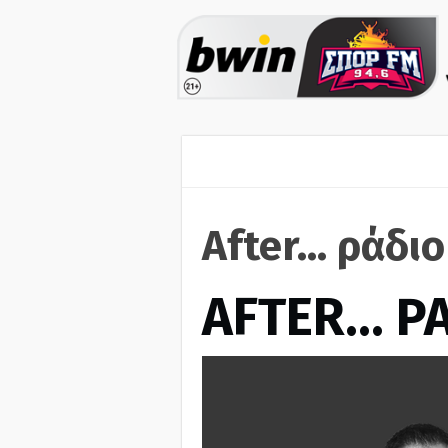
After... ράδι
AFTER… Ρ