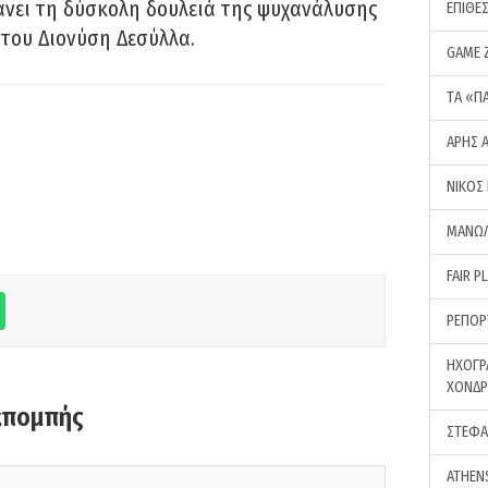
νει τη δύσκολη δουλειά της ψυχανάλυσης
ΕΠΙΘΕ
του Διονύση Δεσύλλα.
GAME 
ΤA «Π
ΑΡΗΣ 
ΝΙΚΟΣ
ΜΑΝΩΛ
FAIR P
ΡΕΠΟΡ
ΗΧΟΓΡ
ΧΟΝΔ
κπομπής
ΣΤΕΦΑ
ATHEN