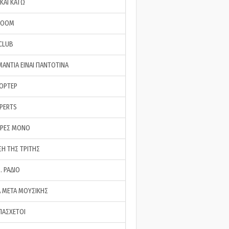
ΚΑΙ ΚΑΤΩ
ROOM
 CLUB
ΜΑΝΤΙΑ ΕΙΝΑΙ ΠΑΝΤΟΤΙΝΑ
ΠΟΡΤΕΡ
XPERTS
ΕΡΕΣ ΜΟΝΟ
ΣΗ ΤΗΣ ΤΡΙΤΗΣ
… ΡΑΔΙΟ
 ΜΕΤΑ ΜΟΥΣΙΚΗΣ
ΠΑΣΧΕΤΟΙ