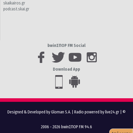
skaikairos.gr
podcast.skai.gr
bwinΣΠΟΡ FM Social
Download App
Designed & Developed by Gloman S.A.
|
Radio powered by live24.gr
| ©
2006 - 2026 bwinΣΠΟΡ FM 94.6