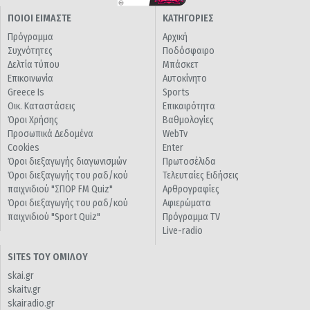
ΠΟΙΟΙ ΕΙΜΑΣΤΕ
ΚΑΤΗΓΟΡΙΕΣ
Πρόγραμμα
Αρχική
Συχνότητες
Ποδόσφαιρο
Δελτία τύπου
Μπάσκετ
Επικοινωνία
Αυτοκίνητο
Greece Is
Sports
Οικ. Καταστάσεις
Επικαιρότητα
Όροι Χρήσης
Βαθμολογίες
Προσωπικά Δεδομένα
WebTv
Cookies
Enter
Όροι διεξαγωγής διαγωνισμών
Πρωτοσέλιδα
Όροι διεξαγωγής του ραδ/κού
Τελευταίες Ειδήσεις
παιχνιδιού "ΣΠΟΡ FM Quiz"
Αρθρογραφίες
Όροι διεξαγωγής του ραδ/κού
Αφιερώματα
παιχνιδιού "Sport Quiz"
Πρόγραμμα TV
Live-radio
SITES ΤΟΥ ΟΜΙΛΟΥ
skai.gr
skaitv.gr
skairadio.gr