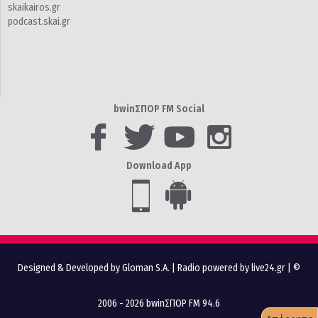
skaikairos.gr
podcast.skai.gr
bwinΣΠΟΡ FM Social
Download App
Designed & Developed by Gloman S.A.
|
Radio powered by live24.gr
| ©
2006 - 2026 bwinΣΠΟΡ FM 94.6