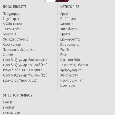
ΠΟΙΟΙ ΕΙΜΑΣΤΕ
ΚΑΤΗΓΟΡΙΕΣ
Πρόγραμμα
Αρχική
Συχνότητες
Ποδόσφαιρο
Δελτία τύπου
Μπάσκετ
Επικοινωνία
Αυτοκίνητο
Greece Is
Sports
Οικ. Καταστάσεις
Επικαιρότητα
Όροι Χρήσης
Βαθμολογίες
Προσωπικά Δεδομένα
WebTv
Cookies
Enter
Όροι διεξαγωγής διαγωνισμών
Πρωτοσέλιδα
Όροι διεξαγωγής του ραδ/κού
Τελευταίες Ειδήσεις
παιχνιδιού "ΣΠΟΡ FM Quiz"
Αρθρογραφίες
Όροι διεξαγωγής του ραδ/κού
Αφιερώματα
παιχνιδιού "Sport Quiz"
Πρόγραμμα TV
Live-radio
SITES ΤΟΥ ΟΜΙΛΟΥ
skai.gr
skaitv.gr
skairadio.gr