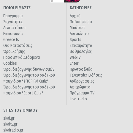
ΠΟΙΟΙ ΕΙΜΑΣΤΕ
ΚΑΤΗΓΟΡΙΕΣ
Πρόγραμμα
Αρχική
Συχνότητες
Ποδόσφαιρο
Δελτία τύπου
Μπάσκετ
Επικοινωνία
Αυτοκίνητο
Greece Is
Sports
Οικ. Καταστάσεις
Επικαιρότητα
Όροι Χρήσης
Βαθμολογίες
Προσωπικά Δεδομένα
WebTv
Cookies
Enter
Όροι διεξαγωγής διαγωνισμών
Πρωτοσέλιδα
Όροι διεξαγωγής του ραδ/κού
Τελευταίες Ειδήσεις
παιχνιδιού "ΣΠΟΡ FM Quiz"
Αρθρογραφίες
Όροι διεξαγωγής του ραδ/κού
Αφιερώματα
παιχνιδιού "Sport Quiz"
Πρόγραμμα TV
Live-radio
SITES ΤΟΥ ΟΜΙΛΟΥ
skai.gr
skaitv.gr
skairadio.gr