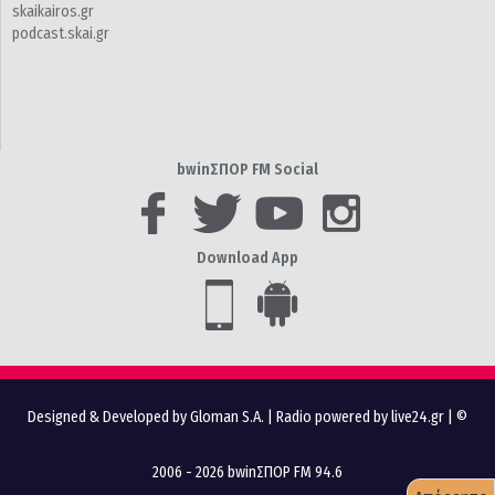
skaikairos.gr
podcast.skai.gr
bwinΣΠΟΡ FM Social
Download App
Designed & Developed by Gloman S.A.
|
Radio powered by live24.gr
| ©
2006 - 2026 bwinΣΠΟΡ FM 94.6