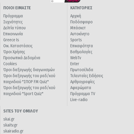
ΠΟΙΟΙ ΕΙΜΑΣΤΕ
ΚΑΤΗΓΟΡΙΕΣ
Πρόγραμμα
Αρχική
Συχνότητες
Ποδόσφαιρο
Δελτία τύπου
Μπάσκετ
Επικοινωνία
Αυτοκίνητο
Greece Is
Sports
Οικ. Καταστάσεις
Επικαιρότητα
Όροι Χρήσης
Βαθμολογίες
Προσωπικά Δεδομένα
WebTv
Cookies
Enter
Όροι διεξαγωγής διαγωνισμών
Πρωτοσέλιδα
Όροι διεξαγωγής του ραδ/κού
Τελευταίες Ειδήσεις
παιχνιδιού "ΣΠΟΡ FM Quiz"
Αρθρογραφίες
Όροι διεξαγωγής του ραδ/κού
Αφιερώματα
παιχνιδιού "Sport Quiz"
Πρόγραμμα TV
Live-radio
SITES ΤΟΥ ΟΜΙΛΟΥ
skai.gr
skaitv.gr
skairadio.gr