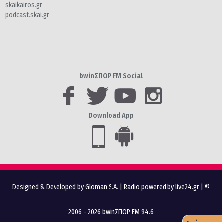
skaikairos.gr
podcast.skai.gr
bwinΣΠΟΡ FM Social
Download App
Designed & Developed by Gloman S.A.
|
Radio powered by live24.gr
| ©
2006 - 2026 bwinΣΠΟΡ FM 94.6