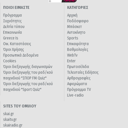
ΠΟΙΟΙ ΕΙΜΑΣΤΕ
ΚΑΤΗΓΟΡΙΕΣ
Πρόγραμμα
Αρχική
Συχνότητες
Ποδόσφαιρο
Δελτία τύπου
Μπάσκετ
Επικοινωνία
Αυτοκίνητο
Greece Is
Sports
Οικ. Καταστάσεις
Επικαιρότητα
Όροι Χρήσης
Βαθμολογίες
Προσωπικά Δεδομένα
WebTv
Cookies
Enter
Όροι διεξαγωγής διαγωνισμών
Πρωτοσέλιδα
Όροι διεξαγωγής του ραδ/κού
Τελευταίες Ειδήσεις
παιχνιδιού "ΣΠΟΡ FM Quiz"
Αρθρογραφίες
Όροι διεξαγωγής του ραδ/κού
Αφιερώματα
παιχνιδιού "Sport Quiz"
Πρόγραμμα TV
Live-radio
SITES ΤΟΥ ΟΜΙΛΟΥ
skai.gr
skaitv.gr
skairadio.gr