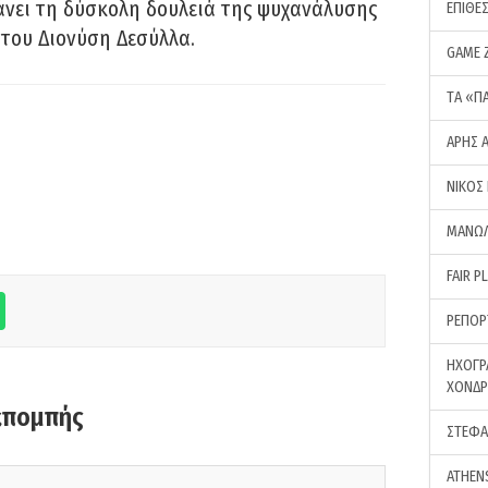
νει τη δύσκολη δουλειά της ψυχανάλυσης
ΕΠΙΘΕ
του Διονύση Δεσύλλα.
GAME 
ΤA «Π
ΑΡΗΣ 
ΝΙΚΟΣ
ΜΑΝΩΛ
FAIR P
ΡΕΠΟΡ
ΗΧΟΓΡ
ΧΟΝΔ
κπομπής
ΣΤΕΦΑ
ATHEN