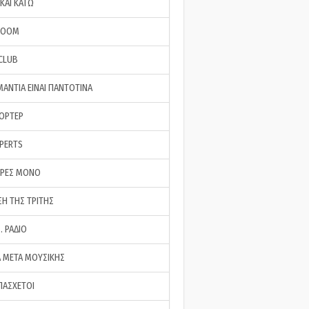
ΚΑΙ ΚΑΤΩ
ROOM
 CLUB
ΜΑΝΤΙΑ ΕΙΝΑΙ ΠΑΝΤΟΤΙΝΑ
ΠΟΡΤΕΡ
XPERTS
ΕΡΕΣ ΜΟΝΟ
ΣΗ ΤΗΣ ΤΡΙΤΗΣ
… ΡΑΔΙΟ
 ΜΕΤΑ ΜΟΥΣΙΚΗΣ
ΠΑΣΧΕΤΟΙ