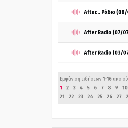
After... Ράδιο (08
After Radio (07/0
After Radio (03/0
Εμφάνιση ειδήσεων
1-16
από σ
1
2
3
4
5
6
7
8
9
10
21
22
23
24
25
26
27