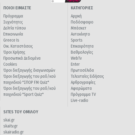
ΠΟΙΟΙ ΕΙΜΑΣΤΕ
ΚΑΤΗΓΟΡΙΕΣ
Πρόγραμμα
Αρχική
Συχνότητες
Ποδόσφαιρο
Δελτία τύπου
Μπάσκετ
Επικοινωνία
Αυτοκίνητο
Greece Is
Sports
Οικ. Καταστάσεις
Επικαιρότητα
Όροι Χρήσης
Βαθμολογίες
Προσωπικά Δεδομένα
WebTv
Cookies
Enter
Όροι διεξαγωγής διαγωνισμών
Πρωτοσέλιδα
Όροι διεξαγωγής του ραδ/κού
Τελευταίες Ειδήσεις
παιχνιδιού "ΣΠΟΡ FM Quiz"
Αρθρογραφίες
Όροι διεξαγωγής του ραδ/κού
Αφιερώματα
παιχνιδιού "Sport Quiz"
Πρόγραμμα TV
Live-radio
SITES ΤΟΥ ΟΜΙΛΟΥ
skai.gr
skaitv.gr
skairadio.gr