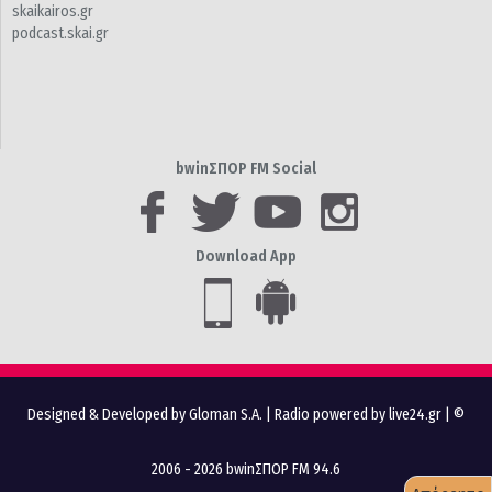
skaikairos.gr
podcast.skai.gr
bwinΣΠΟΡ FM Social
Download App
Designed & Developed by Gloman S.A.
|
Radio powered by live24.gr
| ©
2006 - 2026 bwinΣΠΟΡ FM 94.6