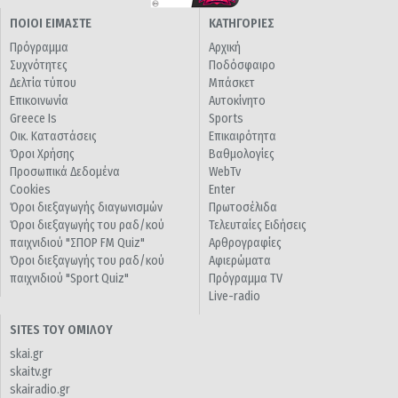
ΠΟΙΟΙ ΕΙΜΑΣΤΕ
ΚΑΤΗΓΟΡΙΕΣ
Πρόγραμμα
Αρχική
Συχνότητες
Ποδόσφαιρο
Δελτία τύπου
Μπάσκετ
Επικοινωνία
Αυτοκίνητο
Greece Is
Sports
Οικ. Καταστάσεις
Επικαιρότητα
Όροι Χρήσης
Βαθμολογίες
Προσωπικά Δεδομένα
WebTv
Cookies
Enter
Όροι διεξαγωγής διαγωνισμών
Πρωτοσέλιδα
Όροι διεξαγωγής του ραδ/κού
Τελευταίες Ειδήσεις
παιχνιδιού "ΣΠΟΡ FM Quiz"
Αρθρογραφίες
Όροι διεξαγωγής του ραδ/κού
Αφιερώματα
παιχνιδιού "Sport Quiz"
Πρόγραμμα TV
Live-radio
SITES ΤΟΥ ΟΜΙΛΟΥ
skai.gr
skaitv.gr
skairadio.gr