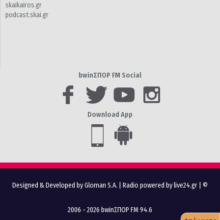
skaikairos.gr
podcast.skai.gr
bwinΣΠΟΡ FM Social
Download App
Designed & Developed by Gloman S.A.
|
Radio powered by live24.gr
| ©
2006 - 2026 bwinΣΠΟΡ FM 94.6