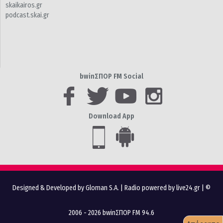
skaikairos.gr
podcast.skai.gr
bwinΣΠΟΡ FM Social
Download App
Designed & Developed by Gloman S.A.
|
Radio powered by live24.gr
| ©
2006 - 2026 bwinΣΠΟΡ FM 94.6