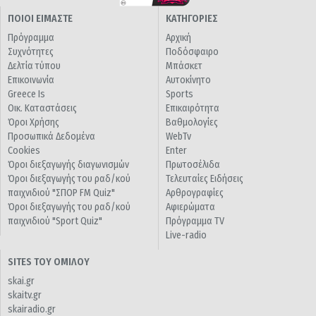
ΠΟΙΟΙ ΕΙΜΑΣΤΕ
ΚΑΤΗΓΟΡΙΕΣ
Πρόγραμμα
Αρχική
Συχνότητες
Ποδόσφαιρο
Δελτία τύπου
Μπάσκετ
Επικοινωνία
Αυτοκίνητο
Greece Is
Sports
Οικ. Καταστάσεις
Επικαιρότητα
Όροι Χρήσης
Βαθμολογίες
Προσωπικά Δεδομένα
WebTv
Cookies
Enter
Όροι διεξαγωγής διαγωνισμών
Πρωτοσέλιδα
Όροι διεξαγωγής του ραδ/κού
Τελευταίες Ειδήσεις
παιχνιδιού "ΣΠΟΡ FM Quiz"
Αρθρογραφίες
Όροι διεξαγωγής του ραδ/κού
Αφιερώματα
παιχνιδιού "Sport Quiz"
Πρόγραμμα TV
Live-radio
SITES ΤΟΥ ΟΜΙΛΟΥ
skai.gr
skaitv.gr
skairadio.gr