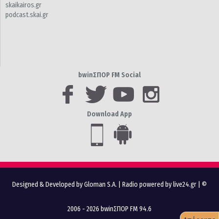
skaikairos.gr
podcast.skai.gr
bwinΣΠΟΡ FM Social
Download App
Designed & Developed by Gloman S.A.
|
Radio powered by live24.gr
| ©
2006 - 2026 bwinΣΠΟΡ FM 94.6