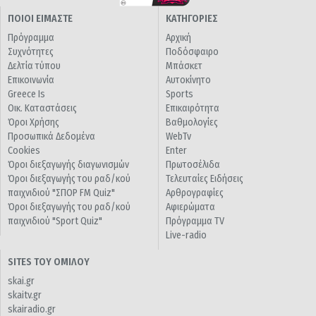
ΠΟΙΟΙ ΕΙΜΑΣΤΕ
ΚΑΤΗΓΟΡΙΕΣ
Πρόγραμμα
Αρχική
Συχνότητες
Ποδόσφαιρο
Δελτία τύπου
Μπάσκετ
Επικοινωνία
Αυτοκίνητο
Greece Is
Sports
Οικ. Καταστάσεις
Επικαιρότητα
Όροι Χρήσης
Βαθμολογίες
Προσωπικά Δεδομένα
WebTv
Cookies
Enter
Όροι διεξαγωγής διαγωνισμών
Πρωτοσέλιδα
Όροι διεξαγωγής του ραδ/κού
Τελευταίες Ειδήσεις
παιχνιδιού "ΣΠΟΡ FM Quiz"
Αρθρογραφίες
Όροι διεξαγωγής του ραδ/κού
Αφιερώματα
παιχνιδιού "Sport Quiz"
Πρόγραμμα TV
Live-radio
SITES ΤΟΥ ΟΜΙΛΟΥ
skai.gr
skaitv.gr
skairadio.gr