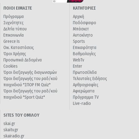
ΠΟΙΟΙ ΕΙΜΑΣΤΕ
ΚΑΤΗΓΟΡΙΕΣ
Πρόγραμμα
Αρχική
Συχνότητες
Ποδόσφαιρο
Δελτία τύπου
Μπάσκετ
Επικοινωνία
Αυτοκίνητο
Greece Is
Sports
Οικ. Καταστάσεις
Επικαιρότητα
Όροι Χρήσης
Βαθμολογίες
Προσωπικά Δεδομένα
WebTv
Cookies
Enter
Όροι διεξαγωγής διαγωνισμών
Πρωτοσέλιδα
Όροι διεξαγωγής του ραδ/κού
Τελευταίες Ειδήσεις
παιχνιδιού "ΣΠΟΡ FM Quiz"
Αρθρογραφίες
Όροι διεξαγωγής του ραδ/κού
Αφιερώματα
παιχνιδιού "Sport Quiz"
Πρόγραμμα TV
Live-radio
SITES ΤΟΥ ΟΜΙΛΟΥ
skai.gr
skaitv.gr
skairadio.gr