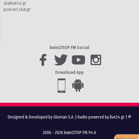
skaikairos.gr
podcast.skai.gr
bwinΣΠΟΡ FM Social
Download App
Designed & Developed by Gloman S.A.
|
Radio powered by live24.gr
| ©
2006 - 2026 bwinΣΠΟΡ FM 94.6