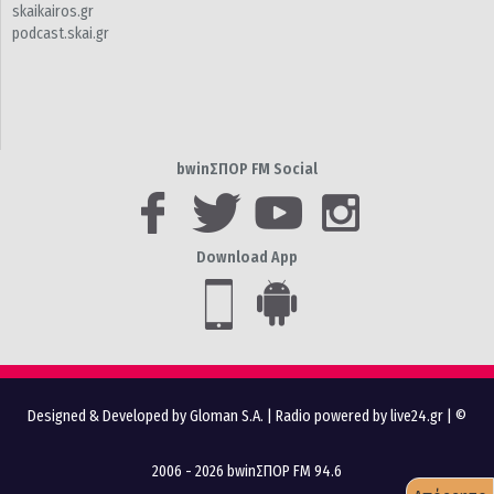
skaikairos.gr
podcast.skai.gr
bwinΣΠΟΡ FM Social
Download App
Designed & Developed by Gloman S.A.
|
Radio powered by live24.gr
| ©
2006 - 2026 bwinΣΠΟΡ FM 94.6