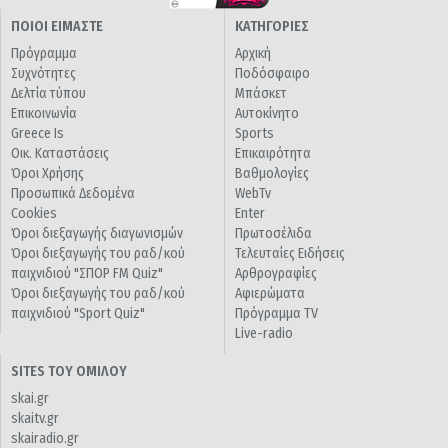
ΠΟΙΟΙ ΕΙΜΑΣΤΕ
ΚΑΤΗΓΟΡΙΕΣ
Πρόγραμμα
Αρχική
Συχνότητες
Ποδόσφαιρο
Δελτία τύπου
Μπάσκετ
Επικοινωνία
Αυτοκίνητο
Greece Is
Sports
Οικ. Καταστάσεις
Επικαιρότητα
Όροι Χρήσης
Βαθμολογίες
Προσωπικά Δεδομένα
WebTv
Cookies
Enter
Όροι διεξαγωγής διαγωνισμών
Πρωτοσέλιδα
Όροι διεξαγωγής του ραδ/κού
Τελευταίες Ειδήσεις
παιχνιδιού "ΣΠΟΡ FM Quiz"
Αρθρογραφίες
Όροι διεξαγωγής του ραδ/κού
Αφιερώματα
παιχνιδιού "Sport Quiz"
Πρόγραμμα TV
Live-radio
SITES ΤΟΥ ΟΜΙΛΟΥ
skai.gr
skaitv.gr
skairadio.gr