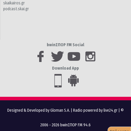
skaikairos.gr
podcast.skai.gr
bwinΣΠΟΡ FM Social
Download App
Designed & Developed by Gloman S.A.
|
Radio powered by live24.gr
| ©
2006 - 2026 bwinΣΠΟΡ FM 94.6