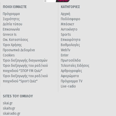
ΠΟΙΟΙ ΕΙΜΑΣΤΕ
ΚΑΤΗΓΟΡΙΕΣ
Πρόγραμμα
Αρχική
Συχνότητες
Ποδόσφαιρο
Δελτία τύπου
Μπάσκετ
Επικοινωνία
Αυτοκίνητο
Greece Is
Sports
Οικ. Καταστάσεις
Επικαιρότητα
Όροι Χρήσης
Βαθμολογίες
Προσωπικά Δεδομένα
WebTv
Cookies
Enter
Όροι διεξαγωγής διαγωνισμών
Πρωτοσέλιδα
Όροι διεξαγωγής του ραδ/κού
Τελευταίες Ειδήσεις
παιχνιδιού "ΣΠΟΡ FM Quiz"
Αρθρογραφίες
Όροι διεξαγωγής του ραδ/κού
Αφιερώματα
παιχνιδιού "Sport Quiz"
Πρόγραμμα TV
Live-radio
SITES ΤΟΥ ΟΜΙΛΟΥ
skai.gr
skaitv.gr
skairadio.gr