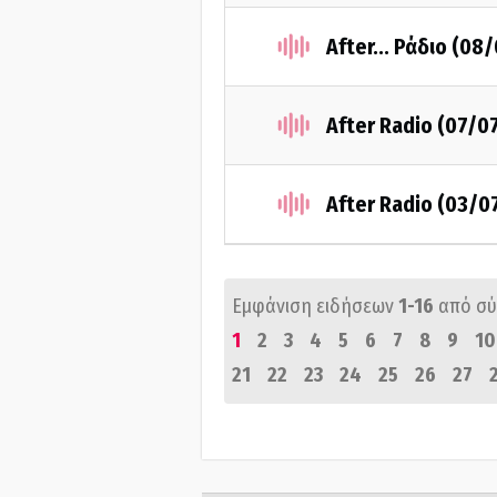
After... Ράδιο (08
After Radio (07/0
After Radio (03/0
Εμφάνιση ειδήσεων
1-16
από σ
1
2
3
4
5
6
7
8
9
10
21
22
23
24
25
26
27