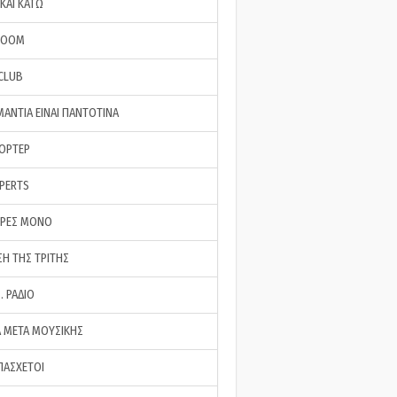
ΚΑΙ ΚΑΤΩ
ROOM
 CLUB
ΜΑΝΤΙΑ ΕΙΝΑΙ ΠΑΝΤΟΤΙΝΑ
ΠΟΡΤΕΡ
XPERTS
ΕΡΕΣ ΜΟΝΟ
ΣΗ ΤΗΣ ΤΡΙΤΗΣ
… ΡΑΔΙΟ
 ΜΕΤΑ ΜΟΥΣΙΚΗΣ
ΠΑΣΧΕΤΟΙ