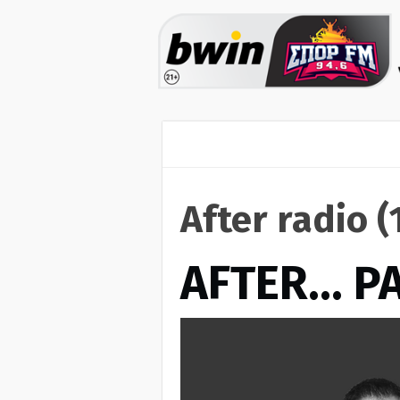
After radio 
AFTER… Ρ