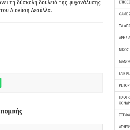
νει τη δύσκολη δουλειά της ψυχανάλυσης
ΕΠΙΘΕ
του Διονύση Δεσύλλα.
GAME 
ΤA «Π
ΑΡΗΣ 
ΝΙΚΟΣ
ΜΑΝΩΛ
FAIR P
ΡΕΠΟΡ
ΗΧΟΓΡ
ΧΟΝΔ
κπομπής
ΣΤΕΦΑ
ATHEN