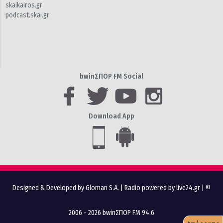
skaikairos.gr
podcast.skai.gr
bwinΣΠΟΡ FM Social
Download App
Designed & Developed by Gloman S.A.
|
Radio powered by live24.gr
| ©
2006 - 2026 bwinΣΠΟΡ FM 94.6