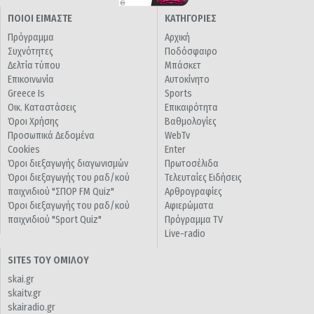
ΠΟΙΟΙ ΕΙΜΑΣΤΕ
ΚΑΤΗΓΟΡΙΕΣ
Πρόγραμμα
Αρχική
Συχνότητες
Ποδόσφαιρο
Δελτία τύπου
Μπάσκετ
Επικοινωνία
Αυτοκίνητο
Greece Is
Sports
Οικ. Καταστάσεις
Επικαιρότητα
Όροι Χρήσης
Βαθμολογίες
Προσωπικά Δεδομένα
WebTv
Cookies
Enter
Όροι διεξαγωγής διαγωνισμών
Πρωτοσέλιδα
Όροι διεξαγωγής του ραδ/κού
Τελευταίες Ειδήσεις
παιχνιδιού "ΣΠΟΡ FM Quiz"
Αρθρογραφίες
Όροι διεξαγωγής του ραδ/κού
Αφιερώματα
παιχνιδιού "Sport Quiz"
Πρόγραμμα TV
Live-radio
SITES ΤΟΥ ΟΜΙΛΟΥ
skai.gr
skaitv.gr
skairadio.gr