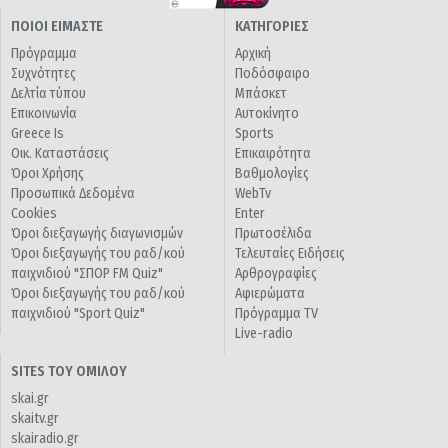
ΠΟΙΟΙ ΕΙΜΑΣΤΕ
ΚΑΤΗΓΟΡΙΕΣ
Πρόγραμμα
Αρχική
Συχνότητες
Ποδόσφαιρο
Δελτία τύπου
Μπάσκετ
Επικοινωνία
Αυτοκίνητο
Greece Is
Sports
Οικ. Καταστάσεις
Επικαιρότητα
Όροι Χρήσης
Βαθμολογίες
Προσωπικά Δεδομένα
WebTv
Cookies
Enter
Όροι διεξαγωγής διαγωνισμών
Πρωτοσέλιδα
Όροι διεξαγωγής του ραδ/κού
Τελευταίες Ειδήσεις
παιχνιδιού "ΣΠΟΡ FM Quiz"
Αρθρογραφίες
Όροι διεξαγωγής του ραδ/κού
Αφιερώματα
παιχνιδιού "Sport Quiz"
Πρόγραμμα TV
Live-radio
SITES ΤΟΥ ΟΜΙΛΟΥ
skai.gr
skaitv.gr
skairadio.gr