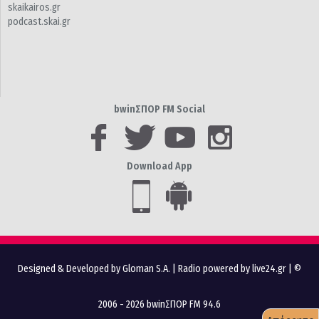
skaikairos.gr
podcast.skai.gr
bwinΣΠΟΡ FM Social
Download App
Designed & Developed by Gloman S.A.
|
Radio powered by live24.gr
| ©
2006 - 2026 bwinΣΠΟΡ FM 94.6