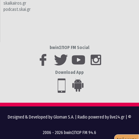
skaikairos.gr
podcast.skai.gr
bwinΣΠΟΡ FM Social
Download App
Designed & Developed by Gloman S.A.
|
Radio powered by live24.gr
| ©
2006 - 2026 bwinΣΠΟΡ FM 94.6