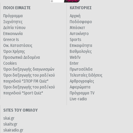
ΠΟΙΟΙ ΕΙΜΑΣΤΕ
ΚΑΤΗΓΟΡΙΕΣ
Πρόγραμμα
Αρχική
Συχνότητες
Ποδόσφαιρο
Δελτία τύπου
Μπάσκετ
Επικοινωνία
Αυτοκίνητο
Greece Is
Sports
Οικ. Καταστάσεις
Επικαιρότητα
Όροι Χρήσης
Βαθμολογίες
Προσωπικά Δεδομένα
WebTv
Cookies
Enter
Όροι διεξαγωγής διαγωνισμών
Πρωτοσέλιδα
Όροι διεξαγωγής του ραδ/κού
Τελευταίες Ειδήσεις
παιχνιδιού "ΣΠΟΡ FM Quiz"
Αρθρογραφίες
Όροι διεξαγωγής του ραδ/κού
Αφιερώματα
παιχνιδιού "Sport Quiz"
Πρόγραμμα TV
Live-radio
SITES ΤΟΥ ΟΜΙΛΟΥ
skai.gr
skaitv.gr
skairadio.gr