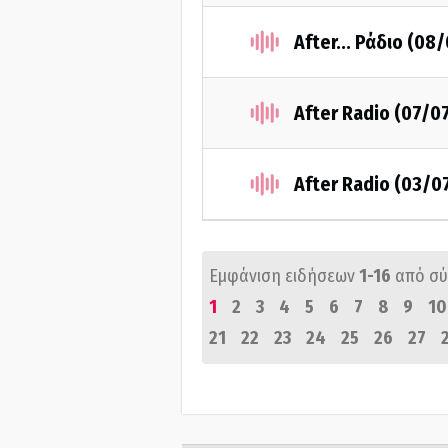
After... Ράδιο (08
After Radio (07/0
After Radio (03/0
Εμφάνιση ειδήσεων
1-16
από σ
1
2
3
4
5
6
7
8
9
10
21
22
23
24
25
26
27