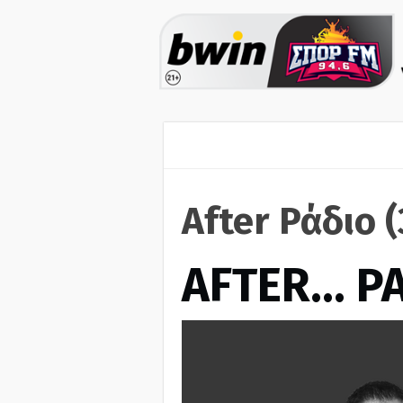
After Ράδιο 
AFTER… Ρ