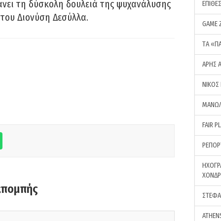
νει τη δύσκολη δουλειά της ψυχανάλυσης
ΕΠΙΘΕ
του Διονύση Δεσύλλα.
GAME 
ΤA «Π
ΑΡΗΣ 
ΝΙΚΟΣ
ΜΑΝΩΛ
FAIR P
ΡΕΠΟΡ
ΗΧΟΓΡ
ΧΟΝΔ
κπομπής
ΣΤΕΦΑ
ATHEN