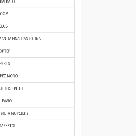
ΚΑΙ ΚΑΤΩ
ROOM
 CLUB
ΜΑΝΤΙΑ ΕΙΝΑΙ ΠΑΝΤΟΤΙΝΑ
ΠΟΡΤΕΡ
XPERTS
ΕΡΕΣ ΜΟΝΟ
ΣΗ ΤΗΣ ΤΡΙΤΗΣ
… ΡΑΔΙΟ
 ΜΕΤΑ ΜΟΥΣΙΚΗΣ
ΠΑΣΧΕΤΟΙ