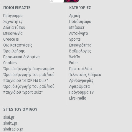
ΠΟΙΟΙ ΕΙΜΑΣΤΕ
ΚΑΤΗΓΟΡΙΕΣ
Πρόγραμμα
Αρχική
Συχνότητες
Ποδόσφαιρο
Δελτία τύπου
Μπάσκετ
Επικοινωνία
Αυτοκίνητο
Greece Is
Sports
Οικ. Καταστάσεις
Επικαιρότητα
Όροι Χρήσης
Βαθμολογίες
Προσωπικά Δεδομένα
WebTv
Cookies
Enter
Όροι διεξαγωγής διαγωνισμών
Πρωτοσέλιδα
Όροι διεξαγωγής του ραδ/κού
Τελευταίες Ειδήσεις
παιχνιδιού "ΣΠΟΡ FM Quiz"
Αρθρογραφίες
Όροι διεξαγωγής του ραδ/κού
Αφιερώματα
παιχνιδιού "Sport Quiz"
Πρόγραμμα TV
Live-radio
SITES ΤΟΥ ΟΜΙΛΟΥ
skai.gr
skaitv.gr
skairadio.gr