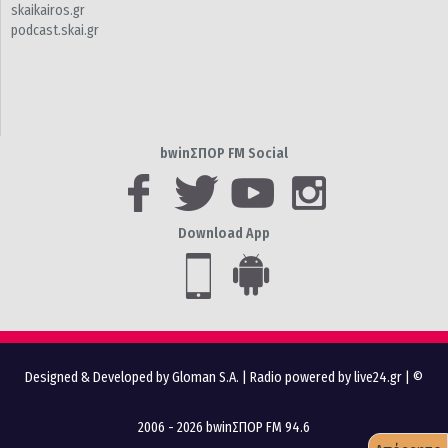
skaikairos.gr
podcast.skai.gr
bwinΣΠΟΡ FM Social
Download App
Designed & Developed by Gloman S.A.
|
Radio powered by live24.gr
| ©
2006 - 2026 bwinΣΠΟΡ FM 94.6