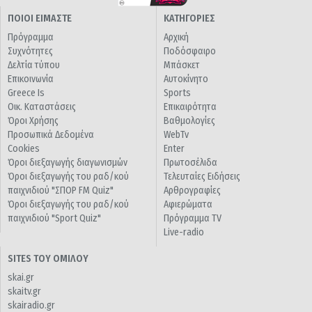
ΠΟΙΟΙ ΕΙΜΑΣΤΕ
ΚΑΤΗΓΟΡΙΕΣ
Πρόγραμμα
Αρχική
Συχνότητες
Ποδόσφαιρο
Δελτία τύπου
Μπάσκετ
Επικοινωνία
Αυτοκίνητο
Greece Is
Sports
Οικ. Καταστάσεις
Επικαιρότητα
Όροι Χρήσης
Βαθμολογίες
Προσωπικά Δεδομένα
WebTv
Cookies
Enter
Όροι διεξαγωγής διαγωνισμών
Πρωτοσέλιδα
Όροι διεξαγωγής του ραδ/κού
Τελευταίες Ειδήσεις
παιχνιδιού "ΣΠΟΡ FM Quiz"
Αρθρογραφίες
Όροι διεξαγωγής του ραδ/κού
Αφιερώματα
παιχνιδιού "Sport Quiz"
Πρόγραμμα TV
Live-radio
SITES ΤΟΥ ΟΜΙΛΟΥ
skai.gr
skaitv.gr
skairadio.gr