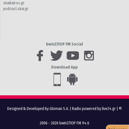
skaikairos.gr
podcast.skai.gr
bwinΣΠΟΡ FM Social
Download App
Designed & Developed by Gloman S.A.
|
Radio powered by live24.gr
| ©
2006 - 2026 bwinΣΠΟΡ FM 94.6