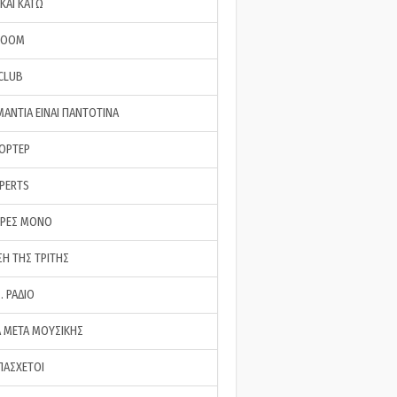
ΚΑΙ ΚΑΤΩ
ROOM
 CLUB
ΜΑΝΤΙΑ ΕΙΝΑΙ ΠΑΝΤΟΤΙΝΑ
ΠΟΡΤΕΡ
XPERTS
ΕΡΕΣ ΜΟΝΟ
ΣΗ ΤΗΣ ΤΡΙΤΗΣ
… ΡΑΔΙΟ
 ΜΕΤΑ ΜΟΥΣΙΚΗΣ
ΠΑΣΧΕΤΟΙ