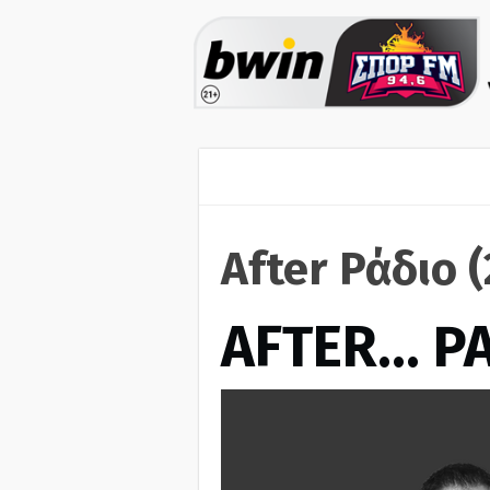
After Ράδιο 
AFTER… Ρ