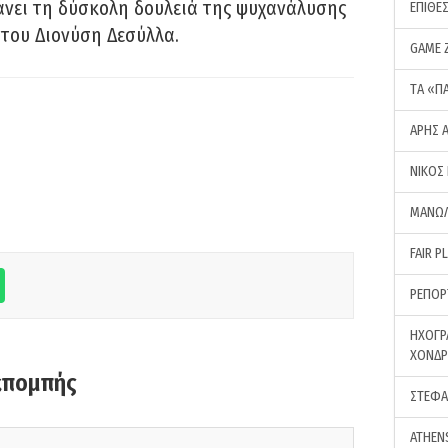
νει τη δύσκολη δουλειά της ψυχανάλυσης
ΕΠΙΘΕ
του Διονύση Δεσύλλα.
GAME 
ΤA «Π
ΑΡΗΣ 
ΝΙΚΟΣ
ΜΑΝΩΛ
FAIR P
ΡΕΠΟΡ
ΗΧΟΓΡ
ΧΟΝΔ
κπομπής
ΣΤΕΦΑ
ATHEN