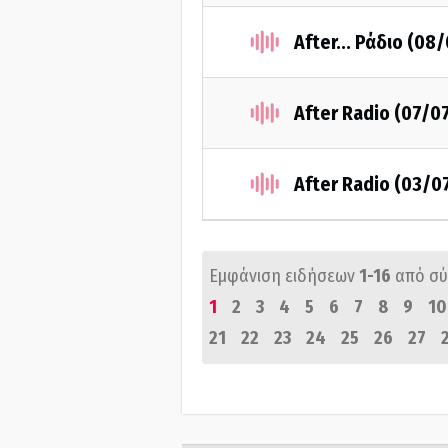
After... Ράδιο (08
After Radio (07/0
After Radio (03/0
Εμφάνιση ειδήσεων
1-16
από σ
1
2
3
4
5
6
7
8
9
10
21
22
23
24
25
26
27