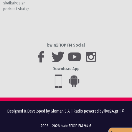
skaikairos.gr
podcast.skai.gr
bwinΣΠΟΡ FM Social
Download App
Designed & Developed by Gloman S.A.
|
Radio powered by live24.gr
| ©
2006 - 2026 bwinΣΠΟΡ FM 94.6