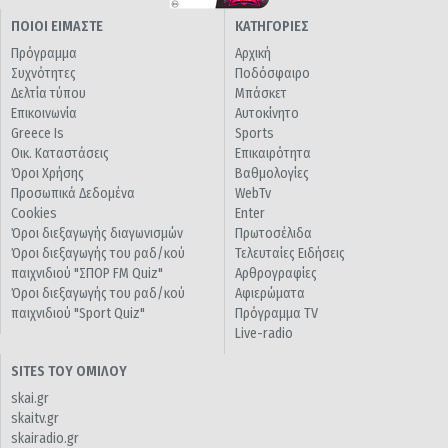
ΠΟΙΟΙ ΕΙΜΑΣΤΕ
ΚΑΤΗΓΟΡΙΕΣ
Πρόγραμμα
Αρχική
Συχνότητες
Ποδόσφαιρο
Δελτία τύπου
Μπάσκετ
Επικοινωνία
Αυτοκίνητο
Greece Is
Sports
Οικ. Καταστάσεις
Επικαιρότητα
Όροι Χρήσης
Βαθμολογίες
Προσωπικά Δεδομένα
WebTv
Cookies
Enter
Όροι διεξαγωγής διαγωνισμών
Πρωτοσέλιδα
Όροι διεξαγωγής του ραδ/κού
Τελευταίες Ειδήσεις
παιχνιδιού "ΣΠΟΡ FM Quiz"
Αρθρογραφίες
Όροι διεξαγωγής του ραδ/κού
Αφιερώματα
παιχνιδιού "Sport Quiz"
Πρόγραμμα TV
Live-radio
SITES ΤΟΥ ΟΜΙΛΟΥ
skai.gr
skaitv.gr
skairadio.gr