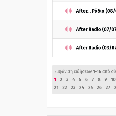
After... Ράδιο (08
After Radio (07/0
After Radio (03/0
Εμφάνιση ειδήσεων
1-16
από σ
1
2
3
4
5
6
7
8
9
10
21
22
23
24
25
26
27