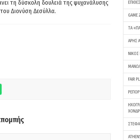
νει τη δύσκολη δουλειά της ψυχανάλυσης
ΕΠΙΘΕ
του Διονύση Δεσύλλα.
GAME 
ΤA «Π
ΑΡΗΣ 
ΝΙΚΟΣ
ΜΑΝΩΛ
FAIR P
ΡΕΠΟΡ
ΗΧΟΓΡ
ΧΟΝΔ
κπομπής
ΣΤΕΦΑ
ATHEN