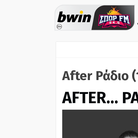
After Ράδιο 
AFTER… Ρ