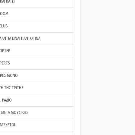
ΚΑΙ ΚΑΤΩ
ROOM
 CLUB
ΜΑΝΤΙΑ ΕΙΝΑΙ ΠΑΝΤΟΤΙΝΑ
ΠΟΡΤΕΡ
XPERTS
ΕΡΕΣ ΜΟΝΟ
ΣΗ ΤΗΣ ΤΡΙΤΗΣ
… ΡΑΔΙΟ
 ΜΕΤΑ ΜΟΥΣΙΚΗΣ
ΠΑΣΧΕΤΟΙ