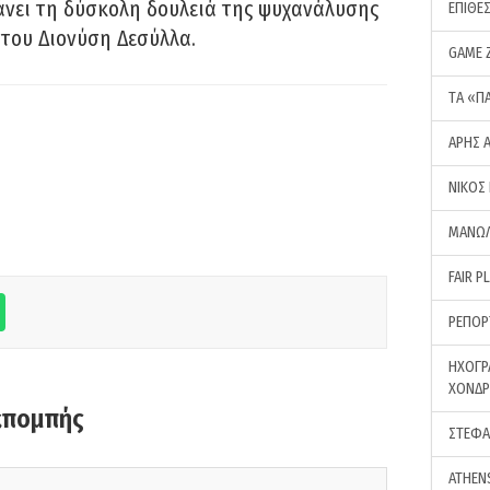
νει τη δύσκολη δουλειά της ψυχανάλυσης
ΕΠΙΘΕ
του Διονύση Δεσύλλα.
GAME 
ΤA «Π
ΑΡΗΣ 
ΝΙΚΟΣ
ΜΑΝΩΛ
FAIR P
ΡΕΠΟΡ
ΗΧΟΓΡ
ΧΟΝΔ
κπομπής
ΣΤΕΦΑ
ATHEN