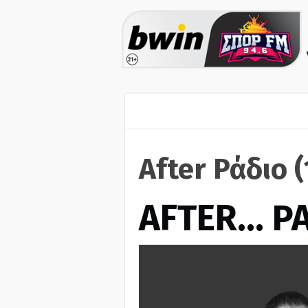
After Ράδιο 
AFTER… Ρ