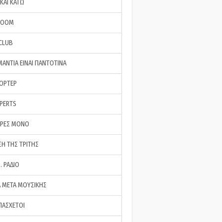
ΚΑΙ ΚΑΤΩ
ROOM
 CLUB
ΜΑΝΤΙΑ ΕΙΝΑΙ ΠΑΝΤΟΤΙΝΑ
ΠΟΡΤΕΡ
XPERTS
ΕΡΕΣ ΜΟΝΟ
ΣΗ ΤΗΣ ΤΡΙΤΗΣ
… ΡΑΔΙΟ
 ΜΕΤΑ ΜΟΥΣΙΚΗΣ
ΠΑΣΧΕΤΟΙ