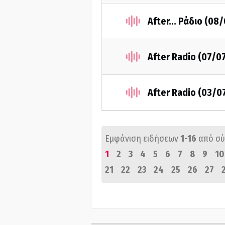
After... Ράδιο (08
After Radio (07/0
After Radio (03/0
Εμφάνιση ειδήσεων
1-16
από σ
1
2
3
4
5
6
7
8
9
10
21
22
23
24
25
26
27