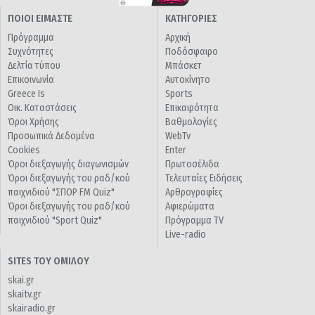
ΠΟΙΟΙ ΕΙΜΑΣΤΕ
ΚΑΤΗΓΟΡΙΕΣ
Πρόγραμμα
Αρχική
Συχνότητες
Ποδόσφαιρο
Δελτία τύπου
Μπάσκετ
Επικοινωνία
Αυτοκίνητο
Greece Is
Sports
Οικ. Καταστάσεις
Επικαιρότητα
Όροι Χρήσης
Βαθμολογίες
Προσωπικά Δεδομένα
WebTv
Cookies
Enter
Όροι διεξαγωγής διαγωνισμών
Πρωτοσέλιδα
Όροι διεξαγωγής του ραδ/κού
Τελευταίες Ειδήσεις
παιχνιδιού "ΣΠΟΡ FM Quiz"
Αρθρογραφίες
Όροι διεξαγωγής του ραδ/κού
Αφιερώματα
παιχνιδιού "Sport Quiz"
Πρόγραμμα TV
Live-radio
SITES ΤΟΥ ΟΜΙΛΟΥ
skai.gr
skaitv.gr
skairadio.gr