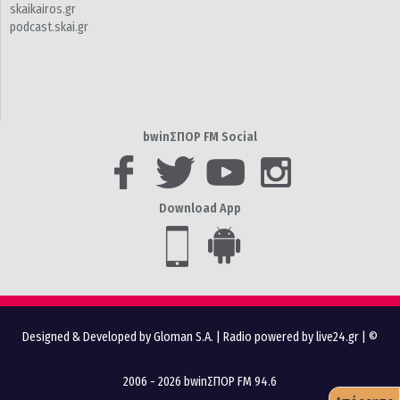
skaikairos.gr
podcast.skai.gr
bwinΣΠΟΡ FM Social
Download App
Designed & Developed by Gloman S.A.
|
Radio powered by live24.gr
| ©
2006 - 2026 bwinΣΠΟΡ FM 94.6