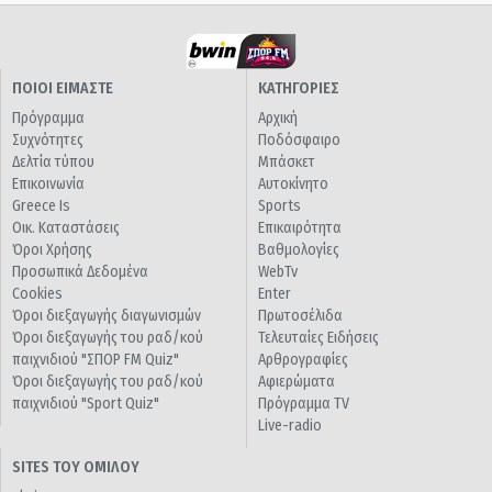
ΠΟΙΟΙ ΕΙΜΑΣΤΕ
ΚΑΤΗΓΟΡΙΕΣ
Πρόγραμμα
Αρχική
Συχνότητες
Ποδόσφαιρο
Δελτία τύπου
Μπάσκετ
Επικοινωνία
Αυτοκίνητο
Greece Is
Sports
Οικ. Καταστάσεις
Επικαιρότητα
Όροι Χρήσης
Βαθμολογίες
Προσωπικά Δεδομένα
WebTv
Cookies
Enter
Όροι διεξαγωγής διαγωνισμών
Πρωτοσέλιδα
Όροι διεξαγωγής του ραδ/κού
Τελευταίες Ειδήσεις
παιχνιδιού "ΣΠΟΡ FM Quiz"
Αρθρογραφίες
Όροι διεξαγωγής του ραδ/κού
Αφιερώματα
παιχνιδιού "Sport Quiz"
Πρόγραμμα TV
Live-radio
SITES ΤΟΥ ΟΜΙΛΟΥ