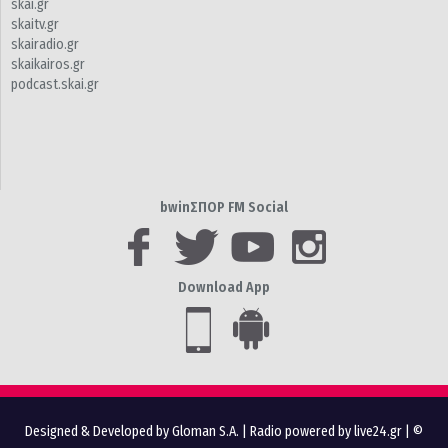
skai.gr
skaitv.gr
skairadio.gr
skaikairos.gr
podcast.skai.gr
bwinΣΠΟΡ FM Social
Download App
Designed & Developed by Gloman S.A.
|
Radio powered by live24.gr
| ©