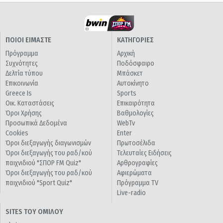
ΠΟΙΟΙ ΕΙΜΑΣΤΕ
ΚΑΤΗΓΟΡΙΕΣ
Πρόγραμμα
Αρχική
Συχνότητες
Ποδόσφαιρο
Δελτία τύπου
Μπάσκετ
Επικοινωνία
Αυτοκίνητο
Greece Is
Sports
Οικ. Καταστάσεις
Επικαιρότητα
Όροι Χρήσης
Βαθμολογίες
Προσωπικά Δεδομένα
WebTv
Cookies
Enter
Όροι διεξαγωγής διαγωνισμών
Πρωτοσέλιδα
Όροι διεξαγωγής του ραδ/κού
Τελευταίες Ειδήσεις
παιχνιδιού "ΣΠΟΡ FM Quiz"
Αρθρογραφίες
Όροι διεξαγωγής του ραδ/κού
Αφιερώματα
παιχνιδιού "Sport Quiz"
Πρόγραμμα TV
Live-radio
SITES ΤΟΥ ΟΜΙΛΟΥ