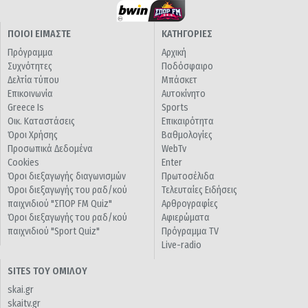
ΠΟΙΟΙ ΕΙΜΑΣΤΕ
ΚΑΤΗΓΟΡΙΕΣ
Πρόγραμμα
Αρχική
Συχνότητες
Ποδόσφαιρο
Δελτία τύπου
Μπάσκετ
Επικοινωνία
Αυτοκίνητο
Greece Is
Sports
Οικ. Καταστάσεις
Επικαιρότητα
Όροι Χρήσης
Βαθμολογίες
Προσωπικά Δεδομένα
WebTv
Cookies
Enter
Όροι διεξαγωγής διαγωνισμών
Πρωτοσέλιδα
Όροι διεξαγωγής του ραδ/κού
Τελευταίες Ειδήσεις
παιχνιδιού "ΣΠΟΡ FM Quiz"
Αρθρογραφίες
Όροι διεξαγωγής του ραδ/κού
Αφιερώματα
παιχνιδιού "Sport Quiz"
Πρόγραμμα TV
Live-radio
SITES ΤΟΥ ΟΜΙΛΟΥ
skai.gr
skaitv.gr