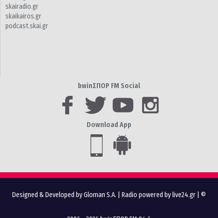
skairadio.gr
skaikairos.gr
podcast.skai.gr
bwinΣΠΟΡ FM Social
Download App
Designed & Developed by Gloman S.A.
|
Radio powered by live24.gr
| ©