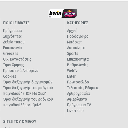
ΠΟΙΟΙ ΕΙΜΑΣΤΕ
ΚΑΤΗΓΟΡΙΕΣ
Πρόγραμμα
Αρχική
Συχνότητες
Ποδόσφαιρο
Δελτία τύπου
Μπάσκετ
Επικοινωνία
Αυτοκίνητο
Greece Is
Sports
Οικ. Καταστάσεις
Επικαιρότητα
Όροι Χρήσης
Βαθμολογίες
Προσωπικά Δεδομένα
WebTv
Cookies
Enter
Όροι διεξαγωγής διαγωνισμών
Πρωτοσέλιδα
Όροι διεξαγωγής του ραδ/κού
Τελευταίες Ειδήσεις
παιχνιδιού "ΣΠΟΡ FM Quiz"
Αρθρογραφίες
Όροι διεξαγωγής του ραδ/κού
Αφιερώματα
παιχνιδιού "Sport Quiz"
Πρόγραμμα TV
Live-radio
SITES ΤΟΥ ΟΜΙΛΟΥ