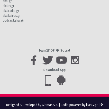
skai.gr
skaitv.gr
skairadio.gr
skaikairos.gr
podcast.skai.gr
bwinΣΠΟΡ FM Social
Download App
Designed & Developed by Gloman S.A.
|
Radio powered by live24.gr
| ©