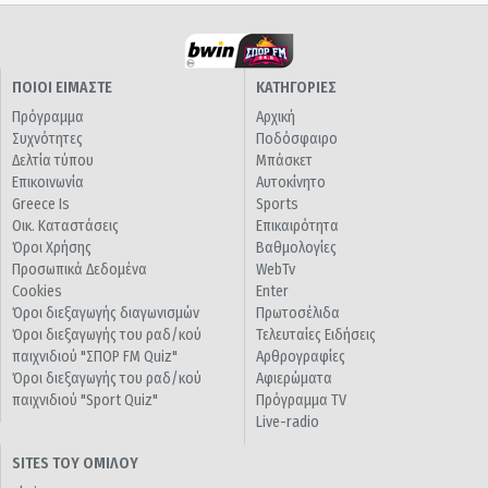
ΠΟΙΟΙ ΕΙΜΑΣΤΕ
ΚΑΤΗΓΟΡΙΕΣ
Πρόγραμμα
Αρχική
Συχνότητες
Ποδόσφαιρο
Δελτία τύπου
Μπάσκετ
Επικοινωνία
Αυτοκίνητο
Greece Is
Sports
Οικ. Καταστάσεις
Επικαιρότητα
Όροι Χρήσης
Βαθμολογίες
Προσωπικά Δεδομένα
WebTv
Cookies
Enter
Όροι διεξαγωγής διαγωνισμών
Πρωτοσέλιδα
Όροι διεξαγωγής του ραδ/κού
Τελευταίες Ειδήσεις
παιχνιδιού "ΣΠΟΡ FM Quiz"
Αρθρογραφίες
Όροι διεξαγωγής του ραδ/κού
Αφιερώματα
παιχνιδιού "Sport Quiz"
Πρόγραμμα TV
Live-radio
SITES ΤΟΥ ΟΜΙΛΟΥ