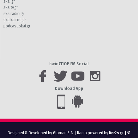
skai.gr
skaitv.gr
skairadio.gr
skaikairos.gr
podcast.skai.gr
bwinΣΠΟΡ FM Social
Download App
Designed & Developed by Gloman S.A.
|
Radio powered by live24.gr
| ©