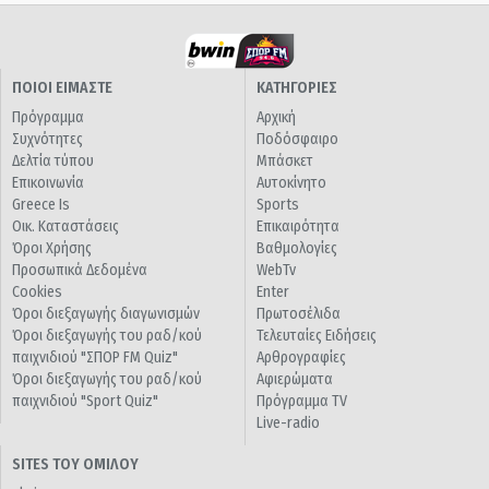
ΠΟΙΟΙ ΕΙΜΑΣΤΕ
ΚΑΤΗΓΟΡΙΕΣ
Πρόγραμμα
Αρχική
Συχνότητες
Ποδόσφαιρο
Δελτία τύπου
Μπάσκετ
Επικοινωνία
Αυτοκίνητο
Greece Is
Sports
Οικ. Καταστάσεις
Επικαιρότητα
Όροι Χρήσης
Βαθμολογίες
Προσωπικά Δεδομένα
WebTv
Cookies
Enter
Όροι διεξαγωγής διαγωνισμών
Πρωτοσέλιδα
Όροι διεξαγωγής του ραδ/κού
Τελευταίες Ειδήσεις
παιχνιδιού "ΣΠΟΡ FM Quiz"
Αρθρογραφίες
Όροι διεξαγωγής του ραδ/κού
Αφιερώματα
παιχνιδιού "Sport Quiz"
Πρόγραμμα TV
Live-radio
SITES ΤΟΥ ΟΜΙΛΟΥ