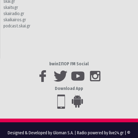
skai.gr
skaitv.gr
skairadio.gr
skaikairos.gr
podcast.skai.gr
bwinΣΠΟΡ FM Social
Download App
Designed & Developed by Gloman S.A.
|
Radio powered by live24.gr
| ©