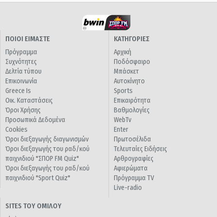
ΠΟΙΟΙ ΕΙΜΑΣΤΕ
ΚΑΤΗΓΟΡΙΕΣ
Πρόγραμμα
Αρχική
Συχνότητες
Ποδόσφαιρο
Δελτία τύπου
Μπάσκετ
Επικοινωνία
Αυτοκίνητο
Greece Is
Sports
Οικ. Καταστάσεις
Επικαιρότητα
Όροι Χρήσης
Βαθμολογίες
Προσωπικά Δεδομένα
WebTv
Cookies
Enter
Όροι διεξαγωγής διαγωνισμών
Πρωτοσέλιδα
Όροι διεξαγωγής του ραδ/κού
Τελευταίες Ειδήσεις
παιχνιδιού "ΣΠΟΡ FM Quiz"
Αρθρογραφίες
Όροι διεξαγωγής του ραδ/κού
Αφιερώματα
παιχνιδιού "Sport Quiz"
Πρόγραμμα TV
Live-radio
SITES ΤΟΥ ΟΜΙΛΟΥ