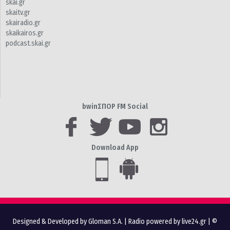
skai.gr
skaitv.gr
skairadio.gr
skaikairos.gr
podcast.skai.gr
bwinΣΠΟΡ FM Social
Download App
Designed & Developed by Gloman S.A.
|
Radio powered by live24.gr
| ©