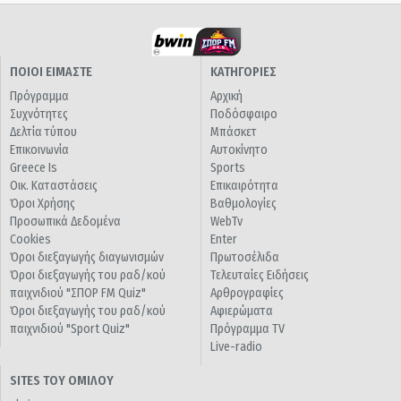
ΠΟΙΟΙ ΕΙΜΑΣΤΕ
ΚΑΤΗΓΟΡΙΕΣ
Πρόγραμμα
Αρχική
Συχνότητες
Ποδόσφαιρο
Δελτία τύπου
Μπάσκετ
Επικοινωνία
Αυτοκίνητο
Greece Is
Sports
Οικ. Καταστάσεις
Επικαιρότητα
Όροι Χρήσης
Βαθμολογίες
Προσωπικά Δεδομένα
WebTv
Cookies
Enter
Όροι διεξαγωγής διαγωνισμών
Πρωτοσέλιδα
Όροι διεξαγωγής του ραδ/κού
Τελευταίες Ειδήσεις
παιχνιδιού "ΣΠΟΡ FM Quiz"
Αρθρογραφίες
Όροι διεξαγωγής του ραδ/κού
Αφιερώματα
παιχνιδιού "Sport Quiz"
Πρόγραμμα TV
Live-radio
SITES ΤΟΥ ΟΜΙΛΟΥ