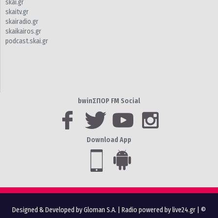
skai.gr
skaitv.gr
skairadio.gr
skaikairos.gr
podcast.skai.gr
bwinΣΠΟΡ FM Social
Download App
Designed & Developed by Gloman S.A.
|
Radio powered by live24.gr
| ©