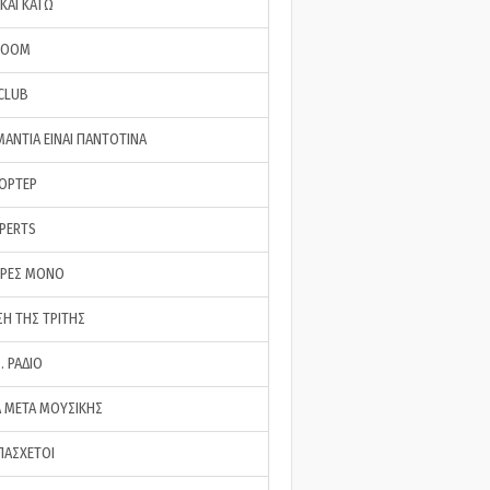
ΚΑΙ ΚΑΤΩ
ROOM
 CLUB
ΜΑΝΤΙΑ ΕΙΝΑΙ ΠΑΝΤΟΤΙΝΑ
ΠΟΡΤΕΡ
XPERTS
ΕΡΕΣ ΜΟΝΟ
ΣΗ ΤΗΣ ΤΡΙΤΗΣ
… ΡΑΔΙΟ
 ΜΕΤΑ ΜΟΥΣΙΚΗΣ
ΠΑΣΧΕΤΟΙ