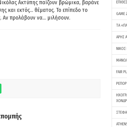
Νικόλας Ακτύπης παίζουν βρώμικα, βαράνε
ΕΠΙΘΕ
ης και εκτός… θέματος. Το επίπεδο το
GAME 
ς. Αν προλάβουν να… μιλήσουν.
ΤA «Π
ΑΡΗΣ 
ΝΙΚΟΣ
ΜΑΝΩΛ
FAIR P
ΡΕΠΟΡ
ΗΧΟΓΡ
ΧΟΝΔ
ΣΤΕΦΑ
κπομπής
ATHEN