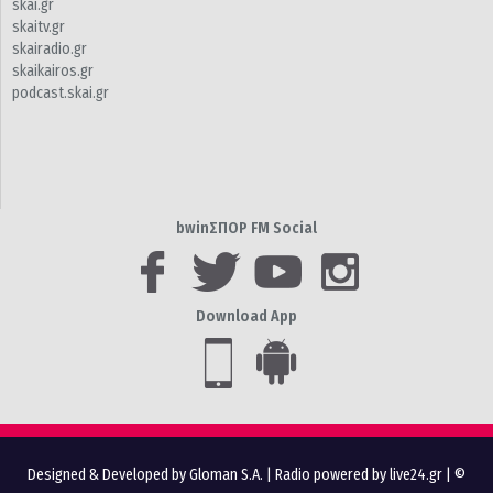
skai.gr
skaitv.gr
skairadio.gr
skaikairos.gr
podcast.skai.gr
bwinΣΠΟΡ FM Social
Download App
Designed & Developed by Gloman S.A.
|
Radio powered by live24.gr
| ©