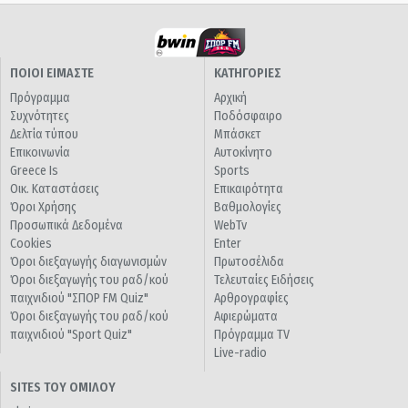
ΠΟΙΟΙ ΕΙΜΑΣΤΕ
ΚΑΤΗΓΟΡΙΕΣ
Πρόγραμμα
Αρχική
Συχνότητες
Ποδόσφαιρο
Δελτία τύπου
Μπάσκετ
Επικοινωνία
Αυτοκίνητο
Greece Is
Sports
Οικ. Καταστάσεις
Επικαιρότητα
Όροι Χρήσης
Βαθμολογίες
Προσωπικά Δεδομένα
WebTv
Cookies
Enter
Όροι διεξαγωγής διαγωνισμών
Πρωτοσέλιδα
Όροι διεξαγωγής του ραδ/κού
Τελευταίες Ειδήσεις
παιχνιδιού "ΣΠΟΡ FM Quiz"
Αρθρογραφίες
Όροι διεξαγωγής του ραδ/κού
Αφιερώματα
παιχνιδιού "Sport Quiz"
Πρόγραμμα TV
Live-radio
SITES ΤΟΥ ΟΜΙΛΟΥ