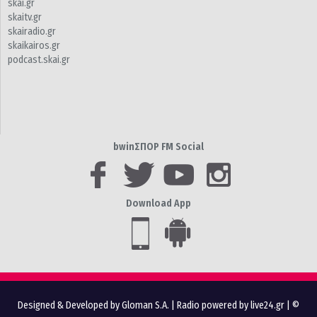
skai.gr
skaitv.gr
skairadio.gr
skaikairos.gr
podcast.skai.gr
bwinΣΠΟΡ FM Social
Download App
Designed & Developed by Gloman S.A.
|
Radio powered by live24.gr
| ©