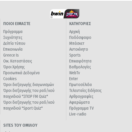
ΠΟΙΟΙ ΕΙΜΑΣΤΕ
ΚΑΤΗΓΟΡΙΕΣ
Πρόγραμμα
Αρχική
Συχνότητες
Ποδόσφαιρο
Δελτία τύπου
Μπάσκετ
Επικοινωνία
Αυτοκίνητο
Greece Is
Sports
Οικ. Καταστάσεις
Επικαιρότητα
Όροι Χρήσης
Βαθμολογίες
Προσωπικά Δεδομένα
WebTv
Cookies
Enter
Όροι διεξαγωγής διαγωνισμών
Πρωτοσέλιδα
Όροι διεξαγωγής του ραδ/κού
Τελευταίες Ειδήσεις
παιχνιδιού "ΣΠΟΡ FM Quiz"
Αρθρογραφίες
Όροι διεξαγωγής του ραδ/κού
Αφιερώματα
παιχνιδιού "Sport Quiz"
Πρόγραμμα TV
Live-radio
SITES ΤΟΥ ΟΜΙΛΟΥ