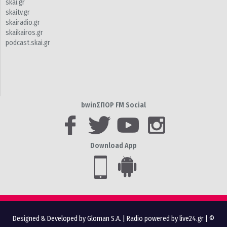
skai.gr
skaitv.gr
skairadio.gr
skaikairos.gr
podcast.skai.gr
bwinΣΠΟΡ FM Social
Download App
Designed & Developed by Gloman S.A.
|
Radio powered by live24.gr
| ©