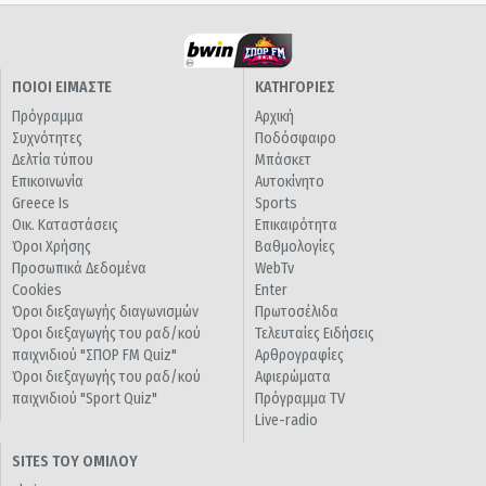
ΠΟΙΟΙ ΕΙΜΑΣΤΕ
ΚΑΤΗΓΟΡΙΕΣ
Πρόγραμμα
Αρχική
Συχνότητες
Ποδόσφαιρο
Δελτία τύπου
Μπάσκετ
Επικοινωνία
Αυτοκίνητο
Greece Is
Sports
Οικ. Καταστάσεις
Επικαιρότητα
Όροι Χρήσης
Βαθμολογίες
Προσωπικά Δεδομένα
WebTv
Cookies
Enter
Όροι διεξαγωγής διαγωνισμών
Πρωτοσέλιδα
Όροι διεξαγωγής του ραδ/κού
Τελευταίες Ειδήσεις
παιχνιδιού "ΣΠΟΡ FM Quiz"
Αρθρογραφίες
Όροι διεξαγωγής του ραδ/κού
Αφιερώματα
παιχνιδιού "Sport Quiz"
Πρόγραμμα TV
Live-radio
SITES ΤΟΥ ΟΜΙΛΟΥ