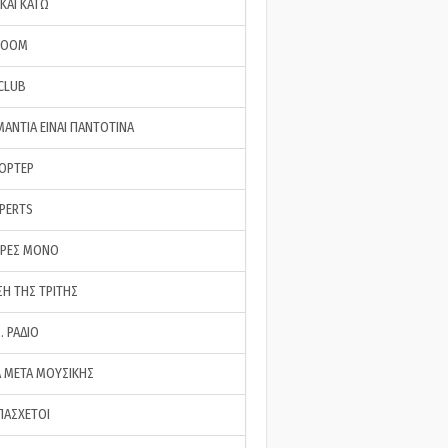
ΚΑΙ ΚΑΤΩ
ROOM
 CLUB
ΜΑΝΤΙΑ ΕΙΝΑΙ ΠΑΝΤΟΤΙΝΑ
ΠΟΡΤΕΡ
XPERTS
ΕΡΕΣ ΜΟΝΟ
ΣΗ ΤΗΣ ΤΡΙΤΗΣ
… ΡΑΔΙΟ
 ΜΕΤΑ ΜΟΥΣΙΚΗΣ
ΠΑΣΧΕΤΟΙ