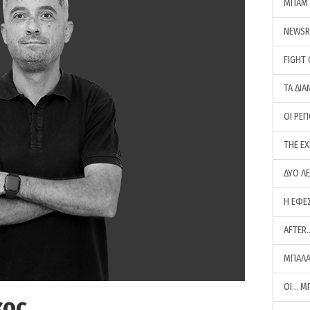
ΜΠΑΜ 
NEWS
FIGHT
ΤΑ ΔΙΑ
ΟΙ ΡΕ
THE E
ΔΥΟ Λ
Η ΕΦΕ
AFTER
ΜΠΑΛΑ
ΟΙ… Μ
κος