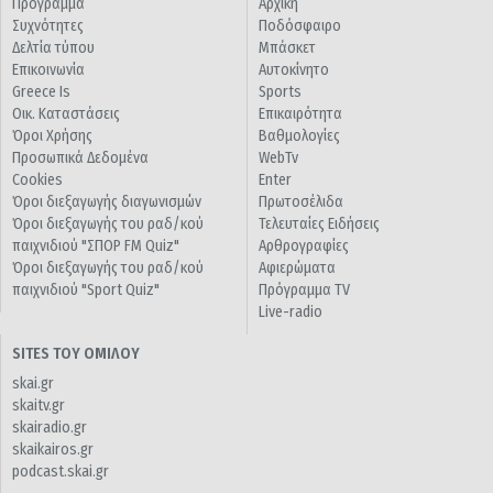
Πρόγραμμα
Αρχική
Συχνότητες
Ποδόσφαιρο
Δελτία τύπου
Μπάσκετ
Επικοινωνία
Αυτοκίνητο
Greece Is
Sports
Οικ. Καταστάσεις
Επικαιρότητα
Όροι Χρήσης
Βαθμολογίες
Προσωπικά Δεδομένα
WebTv
Cookies
Enter
Όροι διεξαγωγής διαγωνισμών
Πρωτοσέλιδα
Όροι διεξαγωγής του ραδ/κού
Τελευταίες Ειδήσεις
παιχνιδιού "ΣΠΟΡ FM Quiz"
Αρθρογραφίες
Όροι διεξαγωγής του ραδ/κού
Αφιερώματα
παιχνιδιού "Sport Quiz"
Πρόγραμμα TV
Live-radio
SITES ΤΟΥ ΟΜΙΛΟΥ
skai.gr
skaitv.gr
skairadio.gr
skaikairos.gr
podcast.skai.gr