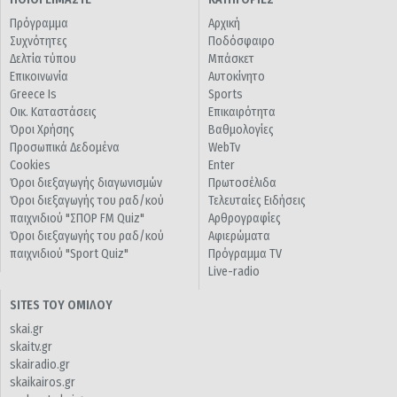
Πρόγραμμα
Αρχική
Συχνότητες
Ποδόσφαιρο
Δελτία τύπου
Μπάσκετ
Επικοινωνία
Αυτοκίνητο
Greece Is
Sports
Οικ. Καταστάσεις
Επικαιρότητα
Όροι Χρήσης
Βαθμολογίες
Προσωπικά Δεδομένα
WebTv
Cookies
Enter
Όροι διεξαγωγής διαγωνισμών
Πρωτοσέλιδα
Όροι διεξαγωγής του ραδ/κού
Τελευταίες Ειδήσεις
παιχνιδιού "ΣΠΟΡ FM Quiz"
Αρθρογραφίες
Όροι διεξαγωγής του ραδ/κού
Αφιερώματα
παιχνιδιού "Sport Quiz"
Πρόγραμμα TV
Live-radio
SITES ΤΟΥ ΟΜΙΛΟΥ
skai.gr
skaitv.gr
skairadio.gr
skaikairos.gr